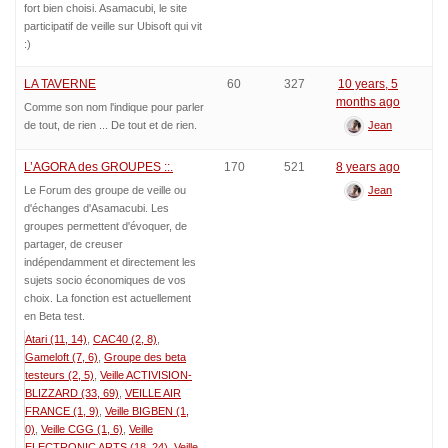
fort bien choisi. Asamacubi, le site
participatif de veille sur Ubisoft qui vit
:)
LA TAVERNE
60
327
10 years, 5
months ago
Comme son nom l'indique pour parler
de tout, de rien ... De tout et de rien.
Jean
L’AGORA des GROUPES ::.
170
521
8 years ago
Le Forum des groupe de veille ou
Jean
d'échanges d'Asamacubi. Les
groupes permettent d'évoquer, de
partager, de creuser
indépendamment et directement les
sujets socio économiques de vos
choix. La fonction est actuellement
en Beta test.
Atari (11, 14)
CAC40 (2, 8)
Gameloft (7, 6)
Groupe des beta
testeurs (2, 5)
Veille ACTIVISION-
BLIZZARD (33, 69)
VEILLE AIR
FRANCE (1, 9)
Veille BIGBEN (1,
0)
Veille CGG (1, 6)
Veille
ELECTRONIC ARTS (18, 24)
Veille