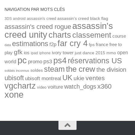
NAVIGATION PAR MOTS CLÉS
assassin's creed
assassin's creed black flag
3DS
android
assassin's
assassin's creed rogue
creed unity
charts
classement
course
far cry 4
estimations
f2p
france
free to
fps
data
gfk
open
ios
play
ivory tower
just dance 2015
mmo
ipad
iphone
pc
ps4
réservations US
ps3
world
promo
the crew
steam
the division
soldes
soldats inconnus
UK
ubisoft
ventes
ukie
ubisoft montreal
vgchartz
x360
watch_dogs
voiture
video
xone