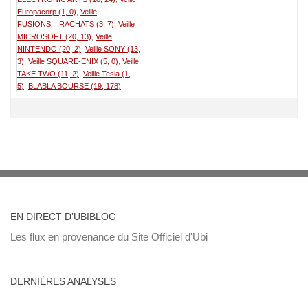
Europacorp (1, 0)
Veille
FUSIONS.::.RACHATS (3, 7)
Veille
MICROSOFT (20, 13)
Veille
NINTENDO (20, 2)
Veille SONY (13,
3)
Veille SQUARE-ENIX (5, 0)
Veille
TAKE TWO (11, 2)
Veille Tesla (1,
5)
BLABLA BOURSE (19, 178)
EN DIRECT D’UBIBLOG
Les flux en provenance du Site Officiel d'Ubi
DERNIÈRES ANALYSES