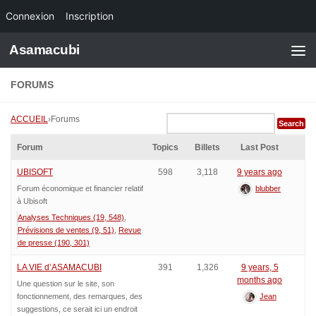
Connexion
Inscription
Skip to content
Asamacubi
FORUMS
ACCUEIL
›
Forums
Forum
Topics
Billets
Last Post
UBISOFT
598
3,118
9 years ago
Forum économique et financier relatif
blubber
à Ubisoft
Analyses Techniques (19, 548)
Prévisions de ventes (9, 51)
Revue
de presse (190, 301)
LA VIE d’ASAMACUBI
391
1,326
9 years, 5
months ago
Une question sur le site, son
fonctionnement, des remarques, des
Jean
suggestions, ce serait ici un endroit