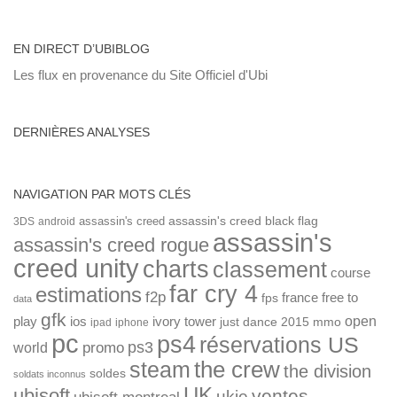
EN DIRECT D’UBIBLOG
Les flux en provenance du Site Officiel d'Ubi
DERNIÈRES ANALYSES
NAVIGATION PAR MOTS CLÉS
assassin's creed
assassin's creed black flag
3DS
android
assassin's
assassin's creed rogue
creed unity
charts
classement
course
far cry 4
estimations
f2p
france
free to
fps
data
gfk
open
ios
play
ivory tower
just dance 2015
mmo
ipad
iphone
pc
ps4
réservations US
ps3
world
promo
the crew
steam
the division
soldes
soldats inconnus
UK
ubisoft
ventes
ukie