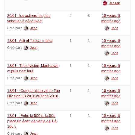
Jeasab
20/01 : les actions les plus
2
3
10 years, 6
vendues à découvert
months ago
Créé par :
Jean
Jean
18/01 : Acti et Telecom Italia
1
1
10 years, 6
months ago
Créé par :
Jean
Jean
18/01 : The division, Manhattan
1
1
10 years, 6
et puis c'est tout
months ago
Créé par :
Jean
Jean
18/01 – Comparaison video The
1
1
10 years, 6
Division E3 2016 et Xone 2016
months ago
Créé par :
Jean
Jean
18/01 – Entre la 500 et la 50e
1
1
10 years, 6
place un écart de vente de 1 à
months ago
100 ?
Jean
Créé par :
Jean