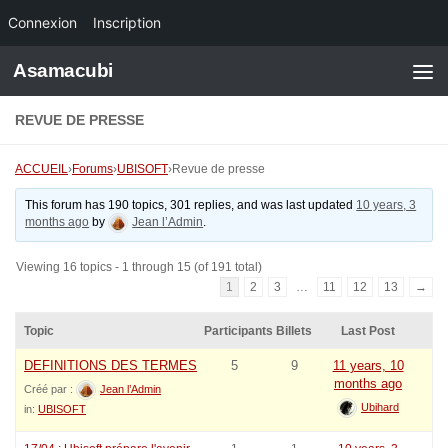
Connexion
Inscription
Skip to content
Asamacubi
REVUE DE PRESSE
ACCUEIL
›
Forums
›
UBISOFT
›
Revue de presse
This forum has 190 topics, 301 replies, and was last updated
10 years, 3
months ago
by
Jean l’Admin
.
Viewing 16 topics - 1 through 15 (of 191 total)
1
2
3
…
11
12
13
→
Topic
Participants
Billets
Last Post
DEFINITIONS DES TERMES
5
9
11 years, 10
months ago
Créé par :
Jean l’Admin
Ubihard
in:
UBISOFT