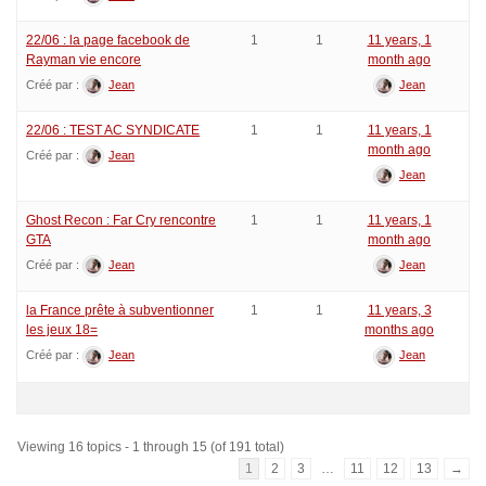
22/06 : la page facebook de
1
1
11 years, 1
Rayman vie encore
month ago
Créé par :
Jean
Jean
22/06 : TEST AC SYNDICATE
1
1
11 years, 1
month ago
Créé par :
Jean
Jean
Ghost Recon : Far Cry rencontre
1
1
11 years, 1
GTA
month ago
Créé par :
Jean
Jean
la France prête à subventionner
1
1
11 years, 3
les jeux 18=
months ago
Créé par :
Jean
Jean
Viewing 16 topics - 1 through 15 (of 191 total)
1
2
3
…
11
12
13
→