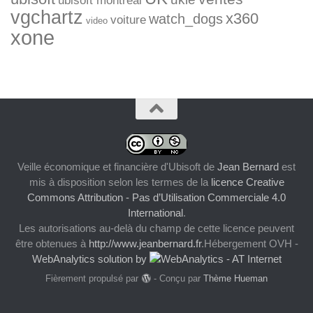
ubisoft montreal
vgchartz
x360
watch_dogs
voiture
video
xone
Veille économique et financière d'Ubisoft
de
Jean Bernard
est
mis à disposition selon les termes de la
licence Creative
Commons Attribution - Pas d’Utilisation Commerciale 4.0
International
.
Les autorisations au-delà du champ de cette licence peuvent
être obtenues à
http://www.jeanbernard.fr
.Hébergement OVH -
WebAnalytics solution by
Fièrement propulsé par
- Conçu par
Thème Hueman