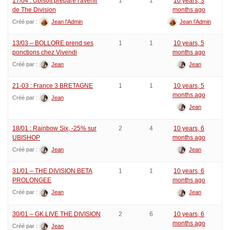
17/04 : Ubisoft prépare l'avenir
1
1
10 years, 3
de The Division
months ago
Créé par :
Jean l’Admin
Jean l’Admin
13/03 – BOLLORE prend ses
1
1
10 years, 5
ponctions chez Vivendi
months ago
Créé par :
Jean
Jean
21-03 : France 3 BRETAGNE
1
1
10 years, 5
months ago
Créé par :
Jean
Jean
18/01 : Rainbow Six, -25% sur
2
4
10 years, 6
UBISHOP
months ago
Créé par :
Jean
Jean
31/01 – THE DIVISION BETA
1
1
10 years, 6
PROLONGEE
months ago
Créé par :
Jean
Jean
30/01 – GK LIVE THE DIVISION
2
6
10 years, 6
months ago
Créé par :
Jean