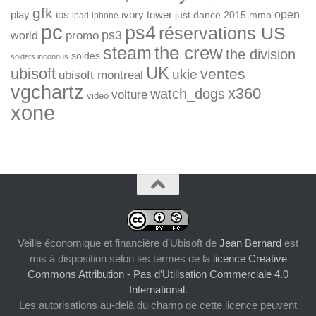
gfk
open
ios
play
ivory tower
just dance 2015
mmo
ipad
iphone
pc
ps4
réservations US
ps3
world
promo
the crew
steam
the division
soldes
soldats inconnus
UK
ubisoft
ventes
ukie
ubisoft montreal
vgchartz
x360
watch_dogs
voiture
video
xone
Veille économique et financière d'Ubisoft
de
Jean Bernard
est
mis à disposition selon les termes de la
licence Creative
Commons Attribution - Pas d’Utilisation Commerciale 4.0
International
.
Les autorisations au-delà du champ de cette licence peuvent