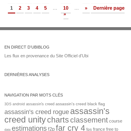
1
2
3
4
5
…
10
…
»
Dernière page
»
EN DIRECT D’UBIBLOG
Les flux en provenance du Site Officiel d'Ubi
DERNIÈRES ANALYSES
NAVIGATION PAR MOTS CLÉS
assassin's creed
assassin's creed black flag
3DS
android
assassin's
assassin's creed rogue
creed unity
charts
classement
course
far cry 4
estimations
f2p
france
free to
fps
data