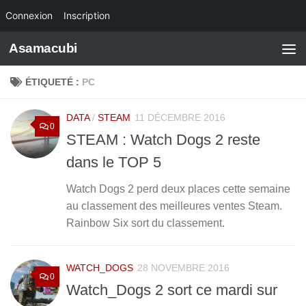
Connexion
Inscription
Skip to content
Asamacubi
ÉTIQUETÉ :
PC
DATA
/
STEAM
11 DÉCEMBRE 2016
0
STEAM : Watch Dogs 2 reste
dans le TOP 5
Watch Dogs 2 perd deux places cette semaine
au classement des meilleures ventes Steam.
Rainbow Six sort du classement.
WATCH_DOGS
28 NOVEMBRE 2016
0
Watch_Dogs 2 sort ce mardi sur