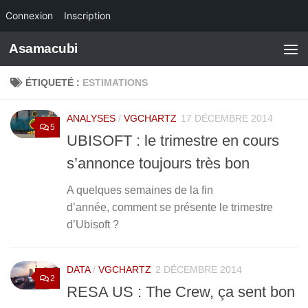
Connexion
Inscription
Skip to content
Asamacubi
ÉTIQUETÉ :
ESTIMATIONS
ANALYSES
/
VGCHARTZ
17 DÉCEMBRE 2014
5
UBISOFT : le trimestre en cours
s’annonce toujours très bon
A quelques semaines de la fin
d’année, comment se présente le trimestre
d’Ubisoft ?
DATA
/
VGCHARTZ
2 DÉCEMBRE 2014
2
RESA US : The Crew, ça sent bon