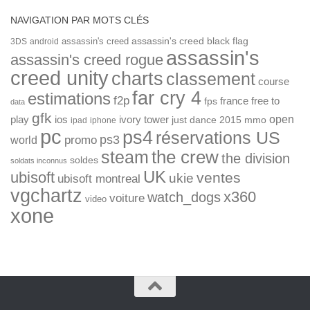
NAVIGATION PAR MOTS CLÉS
assassin's creed
assassin's creed black flag
3DS
android
assassin's
assassin's creed rogue
creed unity
charts
classement
course
far cry 4
estimations
f2p
france
free to
fps
data
gfk
open
ios
play
ivory tower
just dance 2015
mmo
ipad
iphone
pc
ps4
réservations US
ps3
world
promo
the crew
steam
the division
soldes
soldats inconnus
UK
ubisoft
ventes
ukie
ubisoft montreal
vgchartz
x360
watch_dogs
voiture
video
xone