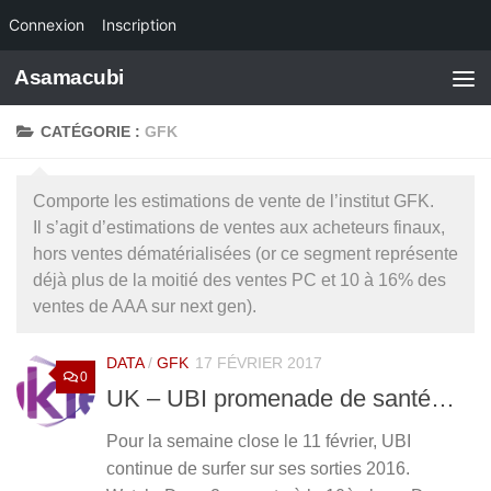
Connexion
Inscription
Skip to content
Asamacubi
CATÉGORIE :
GFK
Comporte les estimations de vente de l’institut GFK.
Il s’agit d’estimations de ventes aux acheteurs finaux,
hors ventes dématérialisées (or ce segment représente
déjà plus de la moitié des ventes PC et 10 à 16% des
ventes de AAA sur next gen).
DATA
/
GFK
17 FÉVRIER 2017
0
UK – UBI promenade de santé…
Pour la semaine close le 11 février, UBI
continue de surfer sur ses sorties 2016.