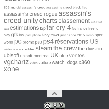
assassin's creed
assassin's creed black flag
3DS
android
assassin's
assassin's creed rogue
creed unity
charts
classement
course
far cry 4
estimations
f2p
france
free to
fps
data
gfk
open
ios
play
ivory tower
just dance 2015
mmo
ipad
iphone
pc
ps4
réservations US
ps3
world
promo
the crew
steam
the division
soldes
soldats inconnus
UK
ubisoft
ventes
ukie
ubisoft montreal
vgchartz
x360
watch_dogs
voiture
video
xone