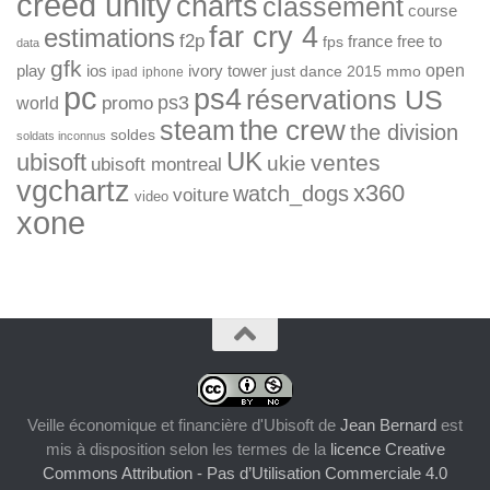
creed unity
charts
classement
course
far cry 4
estimations
f2p
france
free to
fps
data
gfk
open
ios
play
ivory tower
just dance 2015
mmo
ipad
iphone
pc
ps4
réservations US
ps3
world
promo
the crew
steam
the division
soldes
soldats inconnus
UK
ubisoft
ventes
ukie
ubisoft montreal
vgchartz
x360
watch_dogs
voiture
video
xone
Veille économique et financière d'Ubisoft
de
Jean Bernard
est
mis à disposition selon les termes de la
licence Creative
Commons Attribution - Pas d’Utilisation Commerciale 4.0