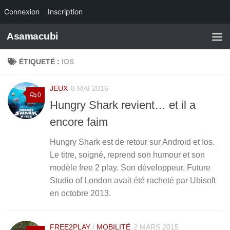
Connexion
Inscription
Skip to content
Asamacubi
ÉTIQUETÉ :
IOS
JEUX
8 MAI 2016
0
Hungry Shark revient… et il a
encore faim
Hungry Shark est de retour sur Android et Ios.
Le titre, soigné, reprend son humour et son
modèle free 2 play. Son développeur, Future
Studio of London avait été racheté par Ubisoft
en octobre 2013.
FREE2PLAY
/
MOBILITÉ
2 MARS 2015