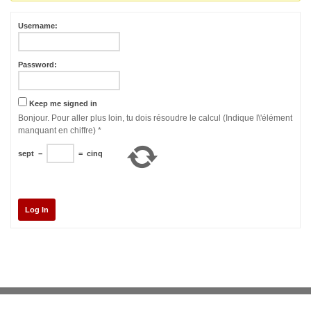
Username:
Password:
Keep me signed in
Bonjour. Pour aller plus loin, tu dois résoudre le calcul (Indique l\'élément
manquant en chiffre)
*
sept
−
=
cinq
Log In