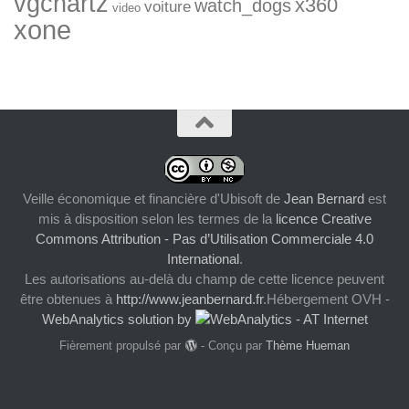
vgchartz
x360
watch_dogs
voiture
video
xone
Veille économique et financière d'Ubisoft
de
Jean Bernard
est
mis à disposition selon les termes de la
licence Creative
Commons Attribution - Pas d’Utilisation Commerciale 4.0
International
.
Les autorisations au-delà du champ de cette licence peuvent
être obtenues à
http://www.jeanbernard.fr
.Hébergement OVH -
WebAnalytics solution by
Fièrement propulsé par
- Conçu par
Thème Hueman