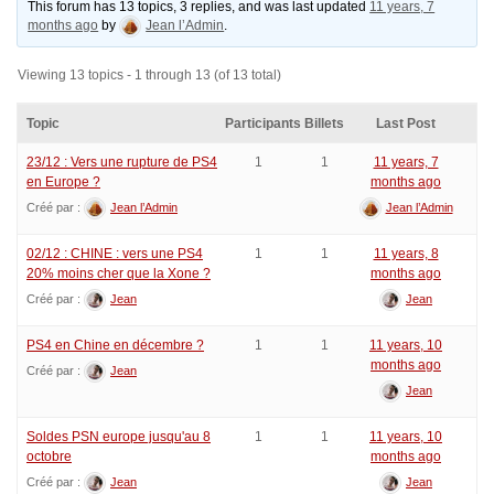
This forum has 13 topics, 3 replies, and was last updated
11 years, 7
months ago
by
Jean l’Admin
.
Viewing 13 topics - 1 through 13 (of 13 total)
Topic
Participants
Billets
Last Post
23/12 : Vers une rupture de PS4
1
1
11 years, 7
en Europe ?
months ago
Créé par :
Jean l’Admin
Jean l’Admin
02/12 : CHINE : vers une PS4
1
1
11 years, 8
20% moins cher que la Xone ?
months ago
Créé par :
Jean
Jean
PS4 en Chine en décembre ?
1
1
11 years, 10
months ago
Créé par :
Jean
Jean
Soldes PSN europe jusqu'au 8
1
1
11 years, 10
octobre
months ago
Créé par :
Jean
Jean