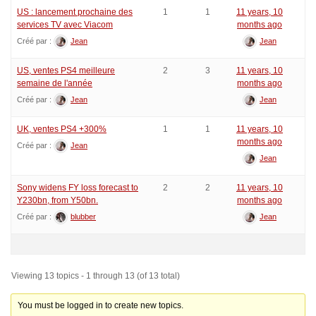
US : lancement prochaine des
1
1
11 years, 10
services TV avec Viacom
months ago
Créé par :
Jean
Jean
US, ventes PS4 meilleure
2
3
11 years, 10
semaine de l'année
months ago
Créé par :
Jean
Jean
UK, ventes PS4 +300%
1
1
11 years, 10
months ago
Créé par :
Jean
Jean
Sony widens FY loss forecast to
2
2
11 years, 10
Y230bn, from Y50bn.
months ago
Créé par :
blubber
Jean
Viewing 13 topics - 1 through 13 (of 13 total)
You must be logged in to create new topics.