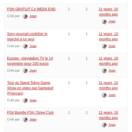
PSN GRATUIT Ce WEEK END
1
1
11 years, 10
months ago
Créé par :
Jean
Jean
Sony pourrait contrôler le
1
1
11 years, 10
marché à lui seul
months ago
Créé par :
Jean
Jean
Europe : playstation TV le 14
1
1
11 years, 10
novembre pour 100 euros
months ago
Créé par :
Jean
Jean
Tour du Stand Tokyo Game
1
1
11 years, 10
Show en video par Gamekult
months ago
(Français)
Jean
Créé par :
Jean
PS4 Bundle PS4 / Drive Club
1
1
11 years, 10
months ago
Créé par :
Jean
Jean