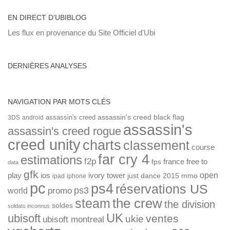
EN DIRECT D’UBIBLOG
Les flux en provenance du Site Officiel d'Ubi
DERNIÈRES ANALYSES
NAVIGATION PAR MOTS CLÉS
assassin's creed
assassin's creed black flag
3DS
android
assassin's
assassin's creed rogue
creed unity
charts
classement
course
far cry 4
estimations
f2p
france
free to
fps
data
gfk
open
ios
play
ivory tower
just dance 2015
mmo
ipad
iphone
pc
ps4
réservations US
ps3
world
promo
the crew
steam
the division
soldes
soldats inconnus
UK
ubisoft
ventes
ukie
ubisoft montreal