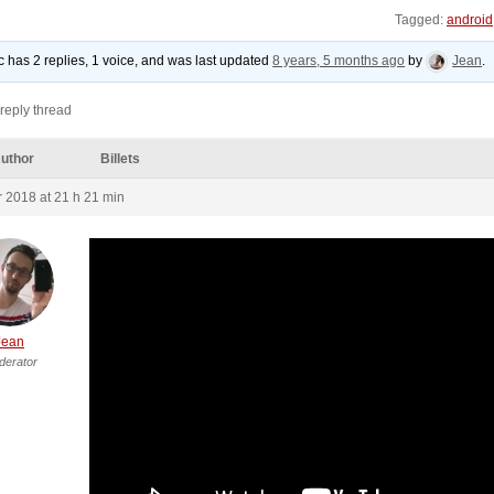
Tagged:
android
ic has 2 replies, 1 voice, and was last updated
8 years, 5 months ago
by
Jean
.
reply thread
uthor
Billets
r 2018 at 21 h 21 min
Jean
derator