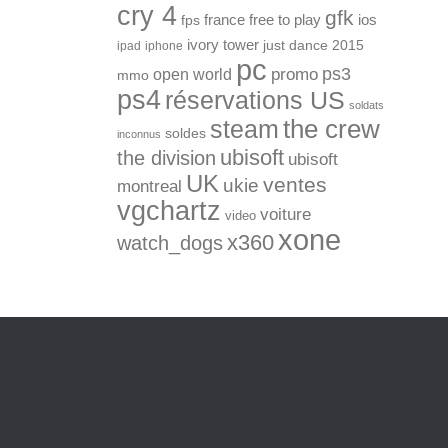
cry 4
gfk
ios
france
free to play
fps
ivory tower
just dance 2015
ipad
iphone
pc
ps3
open world
promo
mmo
ps4
réservations US
soldats
the crew
steam
soldes
inconnus
ubisoft
the division
ubisoft
UK
ventes
ukie
montreal
vgchartz
voiture
video
xone
x360
watch_dogs