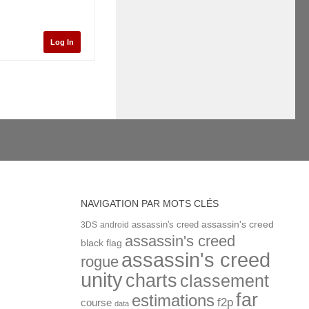
Log In
NAVIGATION PAR MOTS CLÉS
assassin's creed
assassin's creed
3DS
android
assassin's creed
black flag
assassin's creed
rogue
unity
charts
classement
far
estimations
f2p
course
data