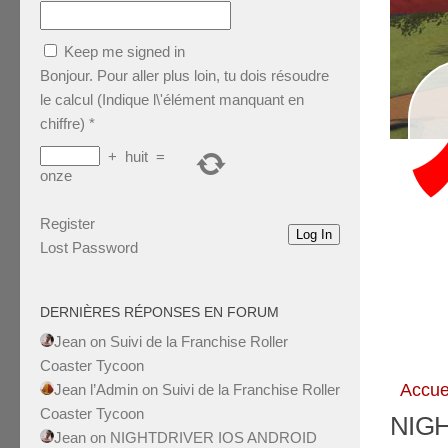
Keep me signed in
Bonjour. Pour aller plus loin, tu dois résoudre
le calcul (Indique l\'élément manquant en
chiffre)
*
+
huit
=
onze
Register
Log In
Lost Password
DERNIÈRES RÉPONSES EN FORUM
Jean
on
Suivi de la Franchise Roller
Coaster Tycoon
Accue
Jean l’Admin
on
Suivi de la Franchise Roller
Coaster Tycoon
NIG
Jean
on
NIGHTDRIVER IOS ANDROID