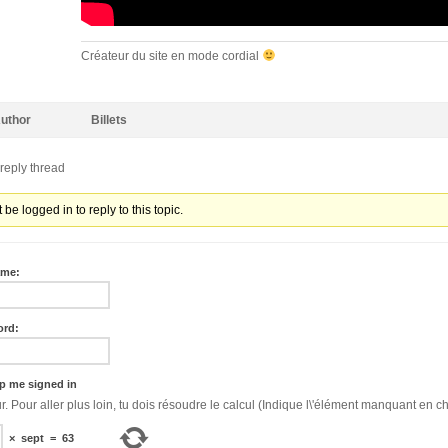
Créateur du site en mode cordial
uthor
Billets
reply thread
be logged in to reply to this topic.
ame:
ord:
p me signed in
Bonjour. Pour aller plus loin, tu dois résoudre le calcul (Indique l\'élément manquant en ch
×
sept
=
63