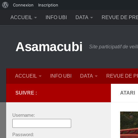
À
Connexion
Inscription
Skip to content
propos
ACCUEIL
INFO UBI
DATA
REVUE DE PR
de
WordPress
Asamacubi
Site participatif de ve
ACCUEIL
INFO UBI
DATA
REVUE DE 
SUIVRE :
ATARI
Username:
Password: