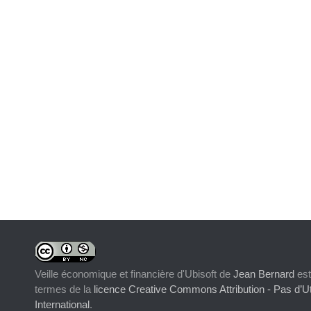
Veille économique et financière d'Ubisoft
de
Jean Bernard
est
termes de la
licence Creative Commons Attribution - Pas d’Ut
International
.