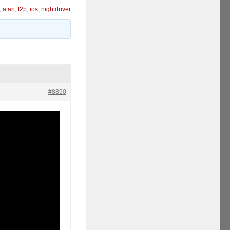
,
atari
,
f2p
,
ios
,
nightdriver
#8890