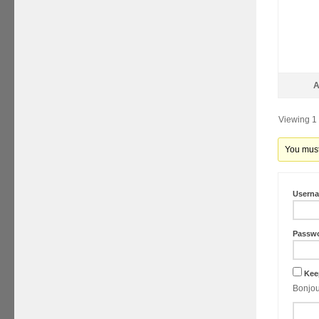
A
Viewing 1 
You must 
Usern
Passw
Kee