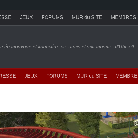
ESSE
JEUX
FORUMS
MUR du SITE
MEMBRES
ille économique et financière des amis et actionnaires d'Ubisoft
PRESSE
JEUX
FORUMS
MUR du SITE
MEMBRE