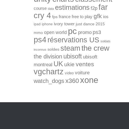
far
estimations
f2p
course
data
cry 4
gfk
ios
france
free to play
fps
ivory tower
just dance 2015
ipad
iphone
pc
ps3
open world
promo
mmo
ps4
réservations US
soldats
the crew
steam
soldes
inconnus
ubisoft
the division
ubisoft
UK
ventes
ukie
montreal
vgchartz
voiture
video
xone
x360
watch_dogs