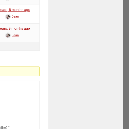
years, 6 months ago
Jean
years, 9 months ago
Jean
iffre)
*