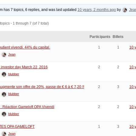
um has 7 topics, 6 replies, and was last updated
10 years, 2 months ago
by
Jea
opics - 1 through 7 (of 7 total)
Participants
Billets
utient vivendi. 44% du capital.
1
1
10 
:
Jean
 investor day March 22, 2016
2
2
10 
:
blubber
augmente son offre de 20%, passe de € 6 à € 7,20 !!
2
3
10 
:
blubber
 : Réaction Gameloft OPA Vivendi
2
2
10 
:
blubber
TES OPA GAMELOFT
1
3
10 
:
Jean