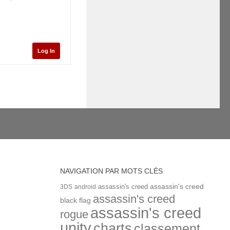
Log In
NAVIGATION PAR MOTS CLÉS
assassin's creed
assassin's creed
3DS
android
assassin's creed
black flag
assassin's creed
rogue
unity
charts
classement