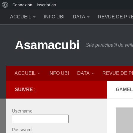
À
Connexion
Inscription
Skip to content
propos
ACCUEIL
INFO UBI
DATA
REVUE DE PR
de
WordPress
Asamacubi
Site participatif de ve
ACCUEIL
INFO UBI
DATA
REVUE DE 
SUIVRE :
GAMEL
Username:
Password: