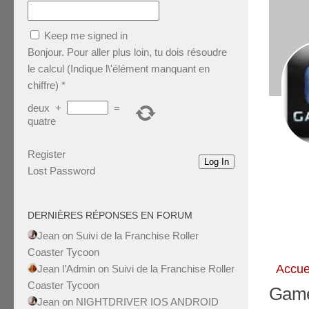
Keep me signed in
Bonjour. Pour aller plus loin, tu dois résoudre
le calcul (Indique l\'élément manquant en
chiffre)
*
deux
+
=
quatre
Register
Log In
Lost Password
DERNIÈRES RÉPONSES EN FORUM
Jean
on
Suivi de la Franchise Roller
Coaster Tycoon
Accue
Jean l’Admin
on
Suivi de la Franchise Roller
Coaster Tycoon
Game
Jean
on
NIGHTDRIVER IOS ANDROID