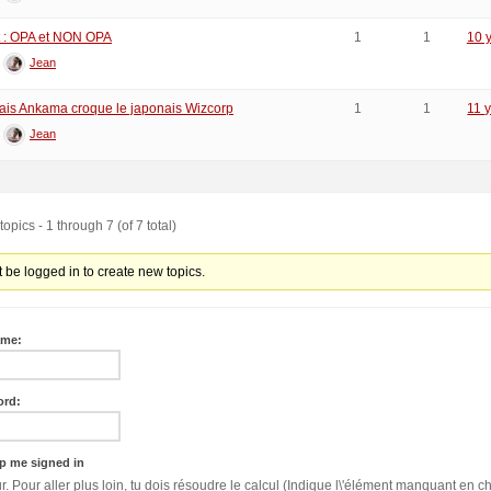
 : OPA et NON OPA
1
1
10 
:
Jean
ais Ankama croque le japonais Wizcorp
1
1
11 
:
Jean
opics - 1 through 7 (of 7 total)
 be logged in to create new topics.
ame:
ord:
p me signed in
Bonjour. Pour aller plus loin, tu dois résoudre le calcul (Indique l\'élément manquant en ch