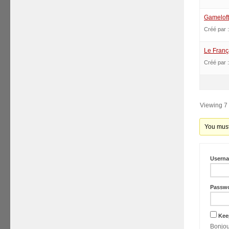
Gameloft
Créé par 
Le Franç
Créé par 
Viewing 7 t
You must
Usern
Passw
Kee