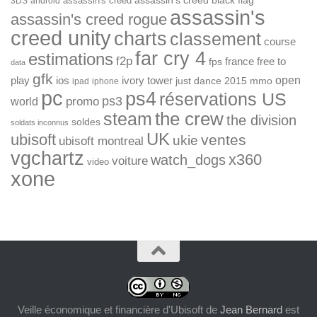
assassin's creed
assassin's creed black flag
3DS
android
assassin's
assassin's creed rogue
creed unity
charts
classement
course
far cry 4
estimations
f2p
france
free to
fps
data
gfk
open
ios
play
ivory tower
just dance 2015
mmo
ipad
iphone
pc
ps4
réservations US
ps3
world
promo
the crew
steam
the division
soldes
soldats inconnus
UK
ubisoft
ventes
ukie
ubisoft montreal
vgchartz
x360
watch_dogs
voiture
video
xone
Veille économique et financière d'Ubisoft
de
Jean Bernard
est