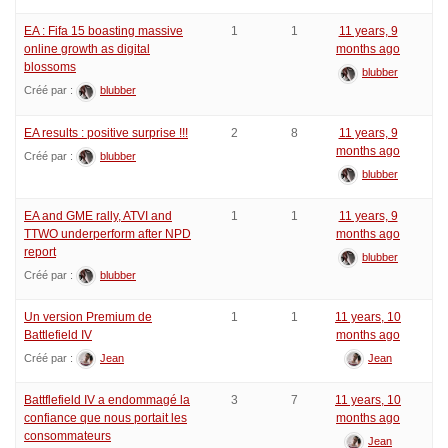
EA : Fifa 15 boasting massive
1
1
11 years, 9
online growth as digital
months ago
blossoms
blubber
Créé par :
blubber
EA results : positive surprise !!!
2
8
11 years, 9
months ago
Créé par :
blubber
blubber
EA and GME rally, ATVI and
1
1
11 years, 9
TTWO underperform after NPD
months ago
report
blubber
Créé par :
blubber
Un version Premium de
1
1
11 years, 10
Battlefield IV
months ago
Créé par :
Jean
Jean
Battflefield IV a endommagé la
3
7
11 years, 10
confiance que nous portait les
months ago
consommateurs
Jean