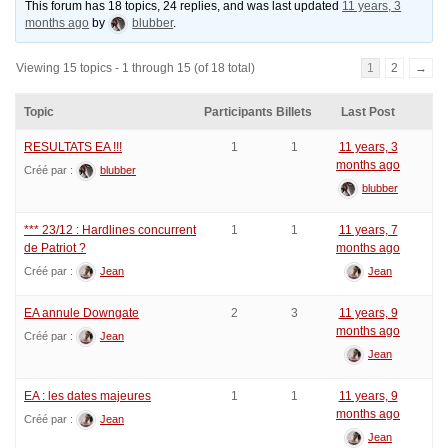
This forum has 18 topics, 24 replies, and was last updated
11 years, 3
months ago
by
blubber
.
Viewing 15 topics - 1 through 15 (of 18 total)
1
2
→
Topic
Participants
Billets
Last Post
RESULTATS EA !!!
1
1
11 years, 3
months ago
Créé par :
blubber
blubber
*** 23/12 : Hardlines concurrent
1
1
11 years, 7
de Patriot ?
months ago
Créé par :
Jean
Jean
EA annule Downgate
2
3
11 years, 9
months ago
Créé par :
Jean
Jean
EA : les dates majeures
1
1
11 years, 9
months ago
Créé par :
Jean
Jean