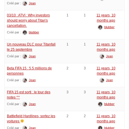
Créé par :
Jean
03/10 : ATVI : Why investors
1
1
11 years, 10
should worry about Titan's
months ago
cancellation.
blubber
Créé par :
blubber
Un nouveau DLC pour Titanfall
1
1
11 years, 10
le 25 septembre
months ago
Créé par :
Jean
Jean
Beta FIFA 15 : 5.5 millions de
2
3
11 years, 10
personnes
months ago
Créé par :
Jean
Jean
FIFA 15 est sorti : le tour des
3
3
11 years, 10
notes ^^
months ago
Créé par :
Jean
blubber
Battlefield Hardlines, sortez les
2
2
11 years, 10
voitures
months ago
Créé par :
Jean
blubber