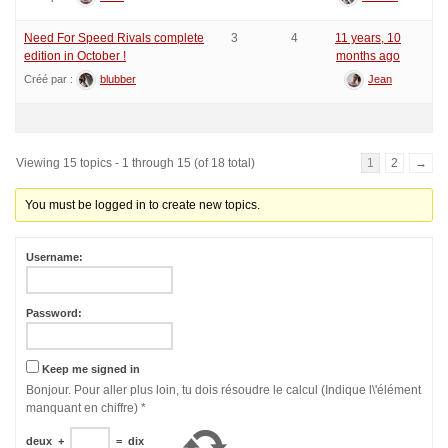
Need For Speed Rivals complete
3
4
11 years, 10
edition in October !
months ago
Créé par :
blubber
Jean
Viewing 15 topics - 1 through 15 (of 18 total)
1
2
→
You must be logged in to create new topics.
Username:
Password:
Keep me signed in
Bonjour. Pour aller plus loin, tu dois résoudre le calcul (Indique l\'élément
manquant en chiffre)
*
deux
+
=
dix