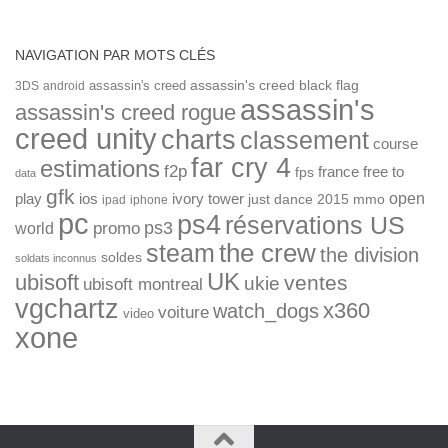
NAVIGATION PAR MOTS CLÉS
assassin's creed
assassin's creed black flag
3DS
android
assassin's
assassin's creed rogue
creed unity
charts
classement
course
far cry 4
estimations
f2p
france
free to
fps
data
gfk
open
ios
play
ivory tower
just dance 2015
mmo
ipad
iphone
pc
ps4
réservations US
ps3
world
promo
the crew
steam
the division
soldes
soldats inconnus
UK
ubisoft
ventes
ukie
ubisoft montreal
vgchartz
x360
watch_dogs
voiture
video
xone