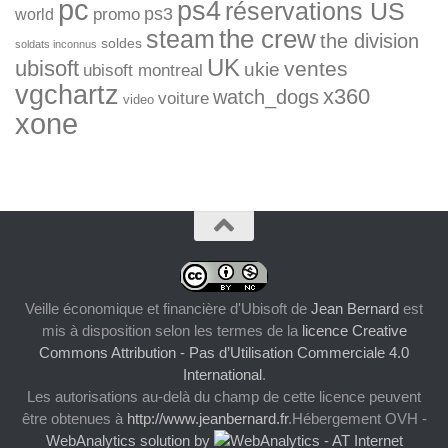
pc
ps4
réservations US
ps3
world
promo
the crew
steam
the division
soldes
soldats inconnus
UK
ubisoft
ventes
ukie
ubisoft montreal
vgchartz
x360
watch_dogs
voiture
video
xone
Veille économique et financière d'Ubisoft
de
Jean Bernard
est
mis à disposition selon les termes de la
licence Creative
Commons Attribution - Pas d’Utilisation Commerciale 4.0
International
.
Les autorisations au-delà du champ de cette licence peuvent
être obtenues à
http://www.jeanbernard.fr
.Hébergement OVH -
WebAnalytics solution by