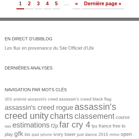
1
2
3
4
5
…
»
Dernière page »
EN DIRECT D’UBIBLOG
Les flux en provenance du Site Officiel d'Ubi
DERNIÈRES ANALYSES
NAVIGATION PAR MOTS CLÉS
assassin's creed
assassin's creed black flag
3DS
android
assassin's
assassin's creed rogue
creed unity
charts
classement
course
far cry 4
estimations
f2p
france
free to
fps
data
gfk
open
ios
play
ivory tower
just dance 2015
mmo
ipad
iphone