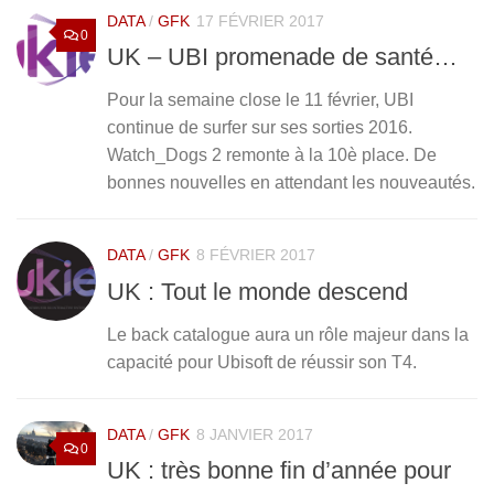
DATA
/
GFK
17 FÉVRIER 2017
0
UK – UBI promenade de santé…
Pour la semaine close le 11 février, UBI
continue de surfer sur ses sorties 2016.
Watch_Dogs 2 remonte à la 10è place. De
bonnes nouvelles en attendant les nouveautés.
DATA
/
GFK
8 FÉVRIER 2017
UK : Tout le monde descend
Le back catalogue aura un rôle majeur dans la
capacité pour Ubisoft de réussir son T4.
DATA
/
GFK
8 JANVIER 2017
0
UK : très bonne fin d’année pour