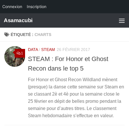
Connexion
Inscription
Skip to content
Asamacubi
ÉTIQUETÉ :
CHARTS
DATA
/
STEAM
26 FÉVRIER 2017
1
STEAM : For Honor et Ghost
Recon dans le top 5
For Honor et Ghost Recon Wildland mènent
(presque) la danse cette semaine sur Steam en
se classant 2è et 4è pour la semaine close le
25 février en dépit de belles promo pendant la
semaine pour d’autres titres. Le classement
Steam hebdomadaire s’effectue en valeur.