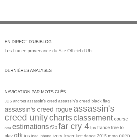
EN DIRECT D’UBIBLOG
Les flux en provenance du Site Officiel d'Ubi
DERNIÈRES ANALYSES
NAVIGATION PAR MOTS CLÉS
assassin's creed
assassin's creed black flag
3DS
android
assassin's
assassin's creed rogue
creed unity
charts
classement
course
far cry 4
estimations
f2p
france
free to
fps
data
gfk
open
ios
play
ivory tower
just dance 2015
mmo
ipad
iphone