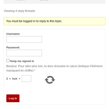
Viewing 4 reply threads
You must be logged in to reply to this topic.
Username:
Password:
Keep me signed in
Bonjour. Pour aller plus loin, tu dois résoudre le calcul (Indique l\'élément
manquant en chiffre)
*
2
×
huit
=
Log In