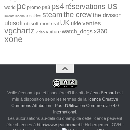
pc
ps4
réservations US
ps3
world
promo
the crew
steam
the division
soldes
soldats inconnus
UK
ubisoft
ventes
ukie
ubisoft montreal
vgchartz
x360
watch_dogs
voiture
video
xone
Veille économique et financière d'Ubisoft
de
Jean Bernard
est
mis à disposition selon les termes de la
licence Creative
Commons Attribution - Pas d’Utilisation Commerciale 4.0
International
.
Les autorisations au-delà du champ de cette licence peuvent
être obtenues à
http://www.jeanbernard.fr
.Hébergement OVH -