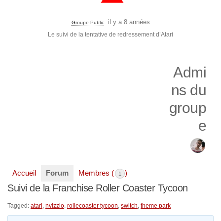
il y a 8 années
Groupe Public
Le suivi de la tentative de redressement d’Atari
Admi
ns du
group
e
Accueil
Forum
Membres (
)
1
Suivi de la Franchise Roller Coaster Tycoon
Tagged:
atari
,
nvizzio
,
rollecoaster tycoon
,
switch
,
theme park