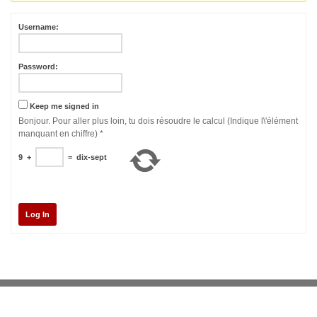
Username:
Password:
Keep me signed in
Bonjour. Pour aller plus loin, tu dois résoudre le calcul (Indique l\'élément
manquant en chiffre)
*
9
+
=
dix-sept
Log In