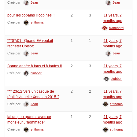
Créé par :
Jean
Jean
pour les copains !! copines !!
2
3
11 years, 2
months ago
Créé par :
st.thoma
blanchard
***07/01 : Quand EA voulait
1
1
11 years, 7
racheter Ubisoft
months ago
Créé par :
Jean
Jean
Bonne année à tous et à toutes !!
2
3
11 years, 7
months ago
Créé par :
blubber
blubber
*** 23/12 Vers un casque de
2
2
11 years, 7
réalité virtuelle Xone en 2015 ?
months ago
Créé par :
Jean
st.thoma
jai un peu grandis avec ce
1
2
11 years, 7
monsieur , "hommage"
months ago
Créé par :
st.thoma
st.thoma