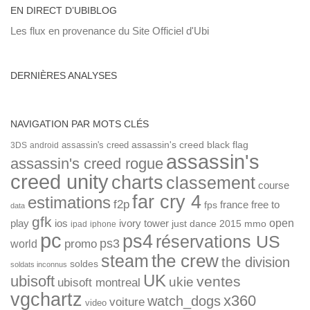
EN DIRECT D’UBIBLOG
Les flux en provenance du Site Officiel d'Ubi
DERNIÈRES ANALYSES
NAVIGATION PAR MOTS CLÉS
assassin's creed
assassin's creed black flag
3DS
android
assassin's
assassin's creed rogue
creed unity
charts
classement
course
far cry 4
estimations
f2p
france
free to
fps
data
gfk
open
ios
play
ivory tower
just dance 2015
mmo
ipad
iphone
pc
ps4
réservations US
ps3
world
promo
the crew
steam
the division
soldes
soldats inconnus
UK
ubisoft
ventes
ukie
ubisoft montreal
vgchartz
x360
watch_dogs
voiture
video