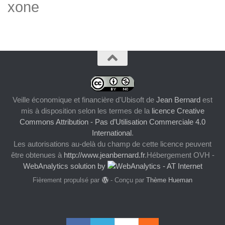
xone
Veille économique et financière d'Ubisoft
de
Jean Bernard
est
mis à disposition selon les termes de la
licence Creative
Commons Attribution - Pas d’Utilisation Commerciale 4.0
International
.
Les autorisations au-delà du champ de cette licence peuvent
être obtenues à
http://www.jeanbernard.fr
.Hébergement OVH -
WebAnalytics solution by
Fièrement propulsé par
- Conçu par
Thème Hueman