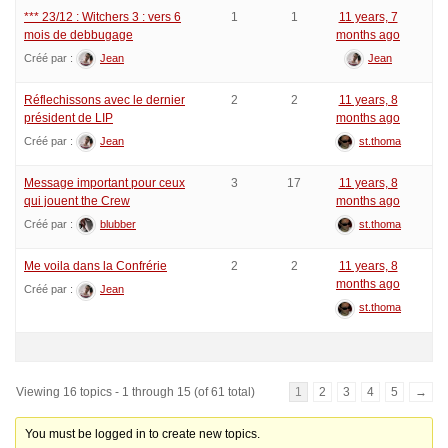
*** 23/12 : Witchers 3 : vers 6
1
1
11 years, 7
mois de debbugage
months ago
Créé par :
Jean
Jean
Réflechissons avec le dernier
2
2
11 years, 8
président de LIP
months ago
Créé par :
Jean
st.thoma
Message important pour ceux
3
17
11 years, 8
qui jouent the Crew
months ago
Créé par :
blubber
st.thoma
Me voila dans la Confrérie
2
2
11 years, 8
months ago
Créé par :
Jean
st.thoma
Viewing 16 topics - 1 through 15 (of 61 total)
1
2
3
4
5
→
You must be logged in to create new topics.