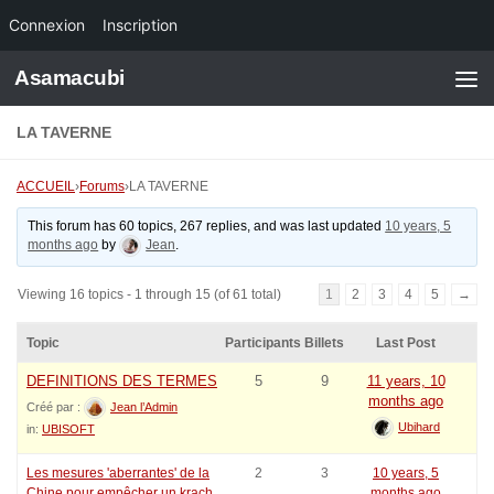
Connexion
Inscription
Skip to content
Asamacubi
LA TAVERNE
ACCUEIL
›
Forums
›
LA TAVERNE
This forum has 60 topics, 267 replies, and was last updated
10 years, 5
months ago
by
Jean
.
Viewing 16 topics - 1 through 15 (of 61 total)
1
2
3
4
5
→
Topic
Participants
Billets
Last Post
DEFINITIONS DES TERMES
5
9
11 years, 10
months ago
Créé par :
Jean l’Admin
Ubihard
in:
UBISOFT
Les mesures 'aberrantes' de la
2
3
10 years, 5
Chine pour empêcher un krach
months ago