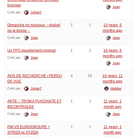
boursier
Jean
Créé par :
Johan7
Dimanche en musique – réalisé
1
1
10 years, 5
où je bosse –
months ago
Créé par :
Jean
Jean
Un FPS visuellement original
1
1
10 years, 5
months ago
Créé par :
Jean
Jean
AVIS DE RECHERCHE / PERDU
4
10
10 years, 11
DE VUE
months ago
Créé par :
Johan7
blubber
ARTE – TROIKA PUISSANTE ET
1
1
11 years, 1
INCONTROLEE
month ago
Créé par :
Jean
Jean
FMI VS EUROGROUPE +
1
1
11 years, 1
SYRIZA vs SYZIZA
month ago