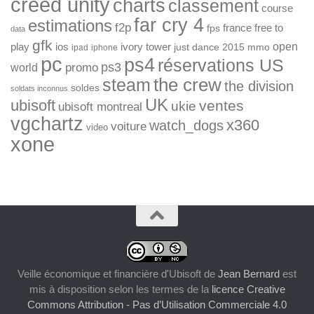
creed unity
charts
classement
course
far cry 4
estimations
f2p
france
free to
fps
data
gfk
open
ios
play
ivory tower
just dance 2015
mmo
ipad
iphone
pc
ps4
réservations US
ps3
world
promo
the crew
steam
the division
soldes
soldats inconnus
UK
ubisoft
ventes
ukie
ubisoft montreal
vgchartz
x360
watch_dogs
voiture
video
xone
Veille économique et financière d'Ubisoft
de
Jean Bernard
est
mis à disposition selon les termes de la
licence Creative
Commons Attribution - Pas d’Utilisation Commerciale 4.0