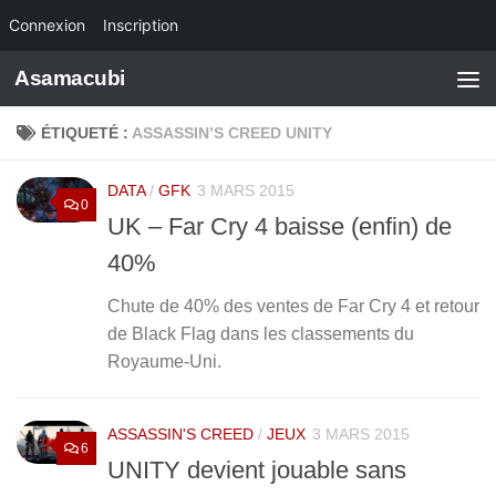
Connexion
Inscription
Skip to content
Asamacubi
ÉTIQUETÉ :
ASSASSIN’S CREED UNITY
DATA
/
GFK
3 MARS 2015
0
UK – Far Cry 4 baisse (enfin) de
40%
Chute de 40% des ventes de Far Cry 4 et retour
de Black Flag dans les classements du
Royaume-Uni.
ASSASSIN'S CREED
/
JEUX
3 MARS 2015
6
UNITY devient jouable sans