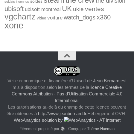
steam
the division
soldes
soldats inconnus
UK
ubisoft
ventes
ukie
ubisoft montreal
vgchartz
x360
watch_dogs
voiture
video
xone
Veille économique et financière d'Ubisoft
de
Jean Bernard
est
mis à disposition selon les termes de la
licence Creative
Commons Attribution - Pas d’Utilisation Commerciale 4.0
International
.
Les autorisations au-delà du champ de cette licence peuvent
être obtenues à
http://www.jeanbernard.fr
.Hébergement OVH -
WebAnalytics solution by
Fièrement propulsé par
- Conçu par
Thème Hueman