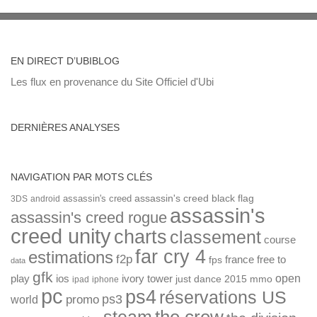
EN DIRECT D’UBIBLOG
Les flux en provenance du Site Officiel d'Ubi
DERNIÈRES ANALYSES
NAVIGATION PAR MOTS CLÉS
assassin's creed
assassin's creed black flag
3DS
android
assassin's
assassin's creed rogue
creed unity
charts
classement
course
far cry 4
estimations
f2p
france
free to
fps
data
gfk
open
ios
play
ivory tower
just dance 2015
mmo
ipad
iphone
pc
ps4
réservations US
ps3
world
promo
the crew