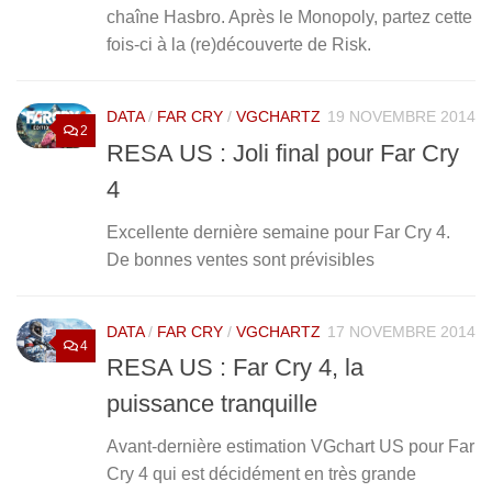
chaîne Hasbro. Après le Monopoly, partez cette
fois-ci à la (re)découverte de Risk.
DATA
/
FAR CRY
/
VGCHARTZ
19 NOVEMBRE 2014
2
RESA US : Joli final pour Far Cry
4
Excellente dernière semaine pour Far Cry 4.
De bonnes ventes sont prévisibles
DATA
/
FAR CRY
/
VGCHARTZ
17 NOVEMBRE 2014
4
RESA US : Far Cry 4, la
puissance tranquille
Avant-dernière estimation VGchart US pour Far
Cry 4 qui est décidément en très grande