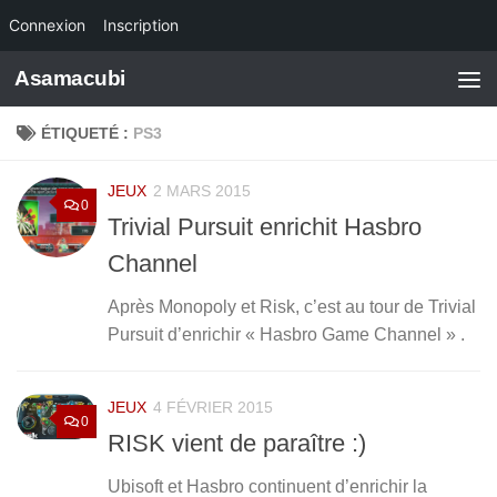
Connexion
Inscription
Skip to content
Asamacubi
ÉTIQUETÉ :
PS3
JEUX
2 MARS 2015
0
Trivial Pursuit enrichit Hasbro
Channel
Après Monopoly et Risk, c’est au tour de Trivial
Pursuit d’enrichir « Hasbro Game Channel » .
JEUX
4 FÉVRIER 2015
0
RISK vient de paraître :)
Ubisoft et Hasbro continuent d’enrichir la