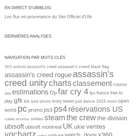
EN DIRECT D’UBIBLOG
Les flux en provenance du Site Officiel d'Ubi
DERNIÈRES ANALYSES
NAVIGATION PAR MOTS CLÉS
assassin's creed
assassin's creed black flag
3DS
android
assassin's
assassin's creed rogue
creed unity
charts
classement
course
far cry 4
estimations
f2p
france
free to
fps
data
gfk
open
ios
play
ivory tower
just dance 2015
mmo
ipad
iphone
pc
ps4
réservations US
ps3
world
promo
the crew
steam
the division
soldes
soldats inconnus
UK
ubisoft
ventes
ukie
ubisoft montreal
vgchartz
x360
watch_dogs
voiture
video