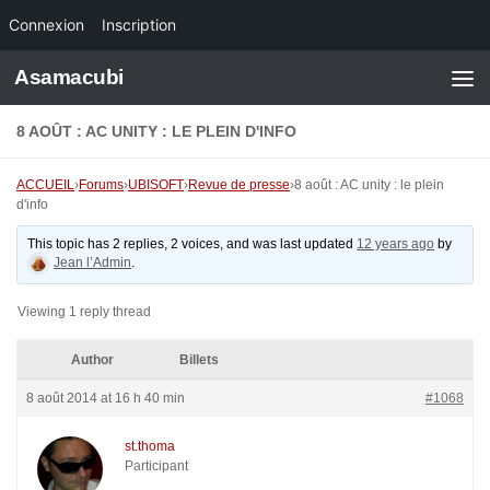
Connexion
Inscription
Skip to content
Asamacubi
8 AOÛT : AC UNITY : LE PLEIN D'INFO
ACCUEIL
›
Forums
›
UBISOFT
›
Revue de presse
›
8 août : AC unity : le plein
d'info
This topic has 2 replies, 2 voices, and was last updated
12 years ago
by
Jean l’Admin
.
Viewing 1 reply thread
Author
Billets
8 août 2014 at 16 h 40 min
#1068
st.thoma
Participant