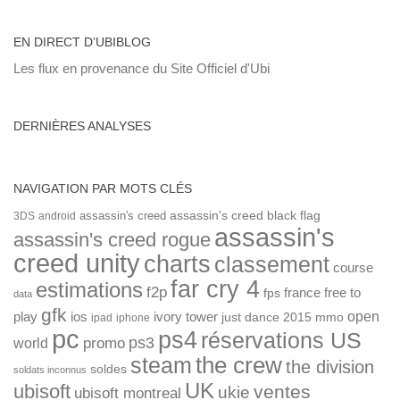
EN DIRECT D’UBIBLOG
Les flux en provenance du Site Officiel d'Ubi
DERNIÈRES ANALYSES
NAVIGATION PAR MOTS CLÉS
assassin's creed
assassin's creed black flag
3DS
android
assassin's
assassin's creed rogue
creed unity
charts
classement
course
far cry 4
estimations
f2p
france
free to
fps
data
gfk
open
ios
play
ivory tower
just dance 2015
mmo
ipad
iphone
pc
ps4
réservations US
ps3
world
promo
the crew
steam
the division
soldes
soldats inconnus
UK
ubisoft
ventes
ukie
ubisoft montreal