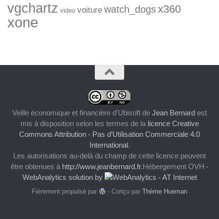
vgchartz
x360
watch_dogs
voiture
video
xone
Veille économique et financière d'Ubisoft
de
Jean Bernard
est
mis à disposition selon les termes de la
licence Creative
Commons Attribution - Pas d’Utilisation Commerciale 4.0
International
.
Les autorisations au-delà du champ de cette licence peuvent
être obtenues à
http://www.jeanbernard.fr
.Hébergement OVH -
WebAnalytics solution by
Fièrement propulsé par
- Conçu par
Thème Hueman