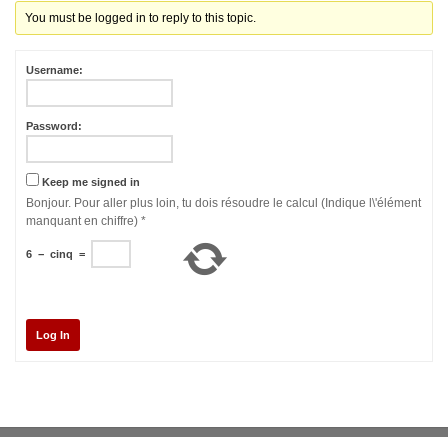
You must be logged in to reply to this topic.
Username:
Password:
Keep me signed in
Bonjour. Pour aller plus loin, tu dois résoudre le calcul (Indique l\'élément
manquant en chiffre)
*
6
−
cinq
=
Log In