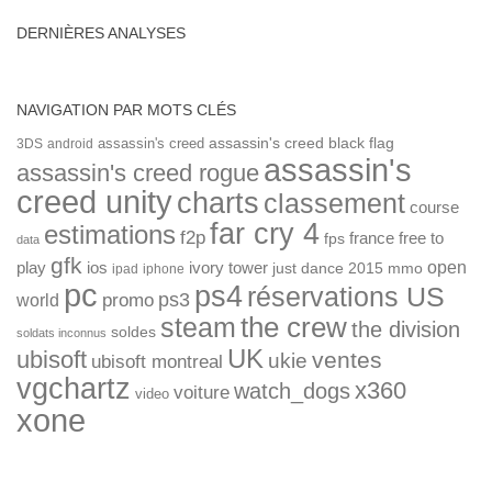
DERNIÈRES ANALYSES
NAVIGATION PAR MOTS CLÉS
assassin's creed
assassin's creed black flag
3DS
android
assassin's
assassin's creed rogue
creed unity
charts
classement
course
far cry 4
estimations
f2p
france
free to
fps
data
gfk
open
ios
play
ivory tower
just dance 2015
mmo
ipad
iphone
pc
ps4
réservations US
ps3
world
promo
the crew
steam
the division
soldes
soldats inconnus
UK
ubisoft
ventes
ukie
ubisoft montreal
vgchartz
x360
watch_dogs
voiture
video
xone