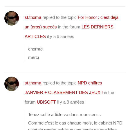
st.thoma
replied to the topic
For Honor : c'est déjà
un (gros) succès
in the forum
LES DERNIERS
ARTICLES
il y a 9 années
enorme
merci
st.thoma
replied to the topic
NPD chiffres
JANVIER + CLASSEMENT DES JEUX !
in the
forum
UBISOFT
il y a 9 années
Tenez cette article va dans mon sens :
Comme c’est le cas chaque mois, le cabinet NPD
vient de rendre publique une partie de son bilan