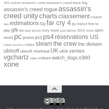
assassin's creed
assassin's creed black flag
3DS
android
assassin's
assassin's creed rogue
creed unity
charts
classement
course
far cry 4
estimations
f2p
france
free to
fps
data
gfk
open
ios
play
ivory tower
just dance 2015
mmo
ipad
iphone
pc
ps4
réservations US
ps3
world
promo
the crew
steam
the division
soldes
soldats inconnus
UK
ubisoft
ventes
ukie
ubisoft montreal
vgchartz
x360
watch_dogs
voiture
video
xone