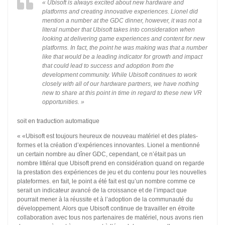
« Ubisoft is always excited about new hardware and
platforms and creating innovative experiences. Lionel did
mention a number at the GDC dinner, however, it was not a
literal number that Ubisoft takes into consideration when
looking at delivering game experiences and content for new
platforms. In fact, the point he was making was that a number
like that would be a leading indicator for growth and impact
that could lead to success and adoption from the
development community. While Ubisoft continues to work
closely with all of our hardware partners, we have nothing
new to share at this point in time in regard to these new VR
opportunities. »
soit en traduction automatique
« «Ubisoft est toujours heureux de nouveau matériel et des plates-
formes et la création d’expériences innovantes. Lionel a mentionné
un certain nombre au dîner GDC, cependant, ce n’était pas un
nombre littéral que Ubisoft prend en considération quand on regarde
la prestation des expériences de jeu et du contenu pour les nouvelles
plateformes. en fait, le point a été fait est qu’un nombre comme ce
serait un indicateur avancé de la croissance et de l’impact que
pourrait mener à la réussite et à l’adoption de la communauté du
développement. Alors que Ubisoft continue de travailler en étroite
collaboration avec tous nos partenaires de matériel, nous avons rien