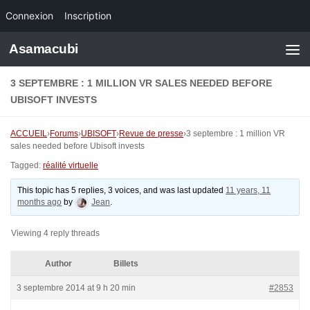
Connexion
Inscription
Skip to content
Asamacubi
3 SEPTEMBRE : 1 MILLION VR SALES NEEDED BEFORE
UBISOFT INVESTS
ACCUEIL
›
Forums
›
UBISOFT
›
Revue de presse
›
3 septembre : 1 million VR
sales needed before Ubisoft invests
Tagged:
réalité virtuelle
This topic has 5 replies, 3 voices, and was last updated
11 years, 11
months ago
by
Jean
.
Viewing 4 reply threads
Author
Billets
3 septembre 2014 at 9 h 20 min
#2853