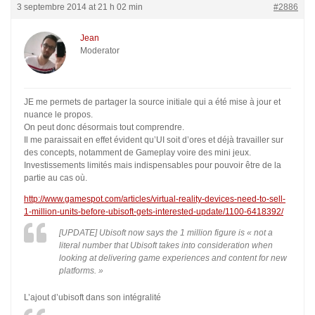
3 septembre 2014 at 21 h 02 min
#2886
Jean
Moderator
JE me permets de partager la source initiale qui a été mise à jour et
nuance le propos.
On peut donc désormais tout comprendre.
Il me paraissait en effet évident qu’UI soit d’ores et déjà travailler sur
des concepts, notamment de Gameplay voire des mini jeux.
Investissements limités mais indispensables pour pouvoir être de la
partie au cas où.
http://www.gamespot.com/articles/virtual-reality-devices-need-to-sell-
1-million-units-before-ubisoft-gets-interested-update/1100-6418392/
[UPDATE] Ubisoft now says the 1 million figure is « not a
literal number that Ubisoft takes into consideration when
looking at delivering game experiences and content for new
platforms. »
L’ajout d’ubisoft dans son intégralité