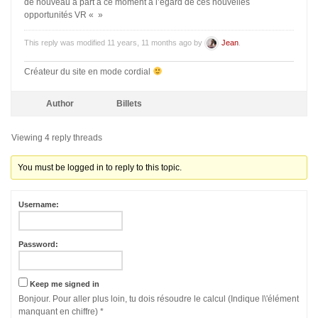
de nouveau à part à ce moment à l’égard de ces nouvelles
opportunités VR « »
This reply was modified 11 years, 11 months ago by
Jean
.
Créateur du site en mode cordial
Author
Billets
Viewing 4 reply threads
You must be logged in to reply to this topic.
Username:
Password:
Keep me signed in
Bonjour. Pour aller plus loin, tu dois résoudre le calcul (Indique l\'élément
manquant en chiffre)
*