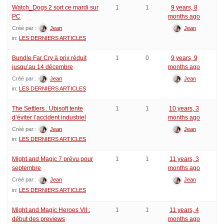
Watch_Dogs 2 sort ce mardi sur
1
1
9 years, 8
PC
months ago
Créé par :
Jean
Jean
in:
LES DERNIERS ARTICLES
Bundle Far Cry à prix réduit
1
0
9 years, 9
jusqu’au 14 décembre
months ago
Créé par :
Jean
Jean
in:
LES DERNIERS ARTICLES
The Settlers : Ubisoft tente
1
1
10 years, 3
d’éviter l’accident industriel
months ago
Créé par :
Jean
Jean
in:
LES DERNIERS ARTICLES
Might and Magic 7 prévu pour
1
1
11 years, 3
septembre
months ago
Créé par :
Jean
Jean
in:
LES DERNIERS ARTICLES
Might and Magic Heroes VII :
1
1
11 years, 4
début des previews
months ago