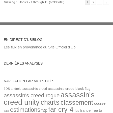
Viewing 15 topics - 1 through 15 (of 33 total)
1
2
3
→
EN DIRECT D’UBIBLOG
Les flux en provenance du Site Officiel d'Ubi
DERNIÈRES ANALYSES
NAVIGATION PAR MOTS CLÉS
assassin's creed
assassin's creed black flag
3DS
android
assassin's
assassin's creed rogue
creed unity
charts
classement
course
far cry 4
estimations
f2p
france
free to
fps
data