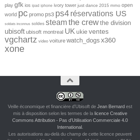
gfk
open
ios
play
ivory tower
just dance 2015
mmo
ipad
iphone
pc
ps4
réservations US
ps3
world
promo
the crew
steam
the division
soldes
soldats inconnus
UK
ubisoft
ventes
ukie
ubisoft montreal
vgchartz
x360
watch_dogs
voiture
video
xone
Veille économique et financière d'Ubisoft
de
Jean Bernard
est
mis à disposition selon les termes de la
licence Creative
Commons Attribution - Pas d’Utilisation Commerciale 4.0
International
.
Les autorisations au-delà du champ de cette licence peuvent