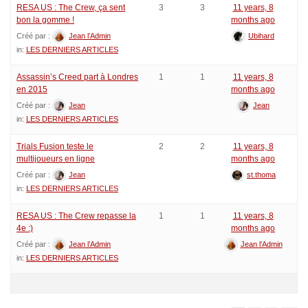
RESA US : The Crew, ça sent
3
3
11 years, 8
bon la gomme !
months ago
Créé par :
Jean l’Admin
Ubihard
in:
LES DERNIERS ARTICLES
Assassin’s Creed part à Londres
1
1
11 years, 8
en 2015
months ago
Créé par :
Jean
Jean
in:
LES DERNIERS ARTICLES
Trials Fusion teste le
2
2
11 years, 8
multijoueurs en ligne
months ago
Créé par :
Jean
st.thoma
in:
LES DERNIERS ARTICLES
RESA US : The Crew repasse la
1
1
11 years, 8
4e :)
months ago
Créé par :
Jean l’Admin
Jean l’Admin
in:
LES DERNIERS ARTICLES