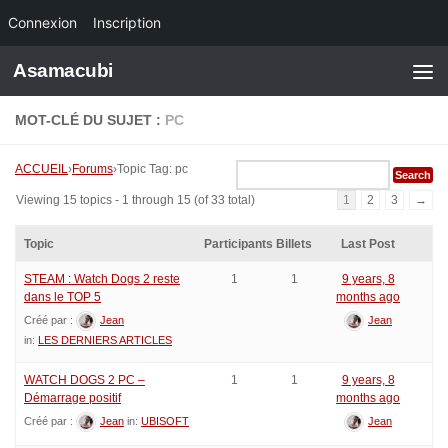
Connexion
Inscription
Skip to content
Asamacubi
MOT-CLÉ DU SUJET :
PC
ACCUEIL
›
Forums
›
Topic Tag: pc
Viewing 15 topics - 1 through 15 (of 33 total)
1
2
3
→
Topic
Participants
Billets
Last Post
STEAM : Watch Dogs 2 reste
1
1
9 years, 8
dans le TOP 5
months ago
Créé par :
Jean
Jean
in:
LES DERNIERS ARTICLES
WATCH DOGS 2 PC –
1
1
9 years, 8
Démarrage positif
months ago
Créé par :
Jean
in:
UBISOFT
Jean