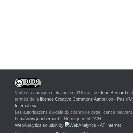
Veille économique et financière d'Ubisoft
de
Jean Bernard
est
termes de la
licence Creative Commons Attribution - Pas d’Ut
International
.
Les autorisations au-delà du champ de cette licence peuvent
http://www.jeanbernard.fr
.Hébergement OVH -
WebAnalytics solution by