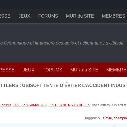
ESSE
JEUX
FORUMS
MUR du SITE
MEMBRES
ille économique et financière des amis et actionnaires d'Ubisoft
PRESSE
JEUX
FORUMS
MUR du SITE
MEMBRE
TTLERS : UBISOFT TENTE D’ÉVITER L’ACCIDENT INDUS
Forums
›
LA VIE d’ASAMACUBI
›
LES DERNIERS ARTICLES
›
The Settlers : Ubisoft te
Tagged:
blue byte
,
champio