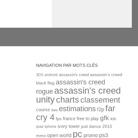
NAVIGATION PAR MOTS CLÉS
assassin's creed
assassin's creed
3DS
android
assassin's creed
black flag
assassin's creed
rogue
unity
charts
classement
far
estimations
f2p
course
data
cry 4
gfk
ios
france
free to play
fps
ivory tower
just dance 2015
ipad
iphone
pc
ps3
open world
promo
mmo