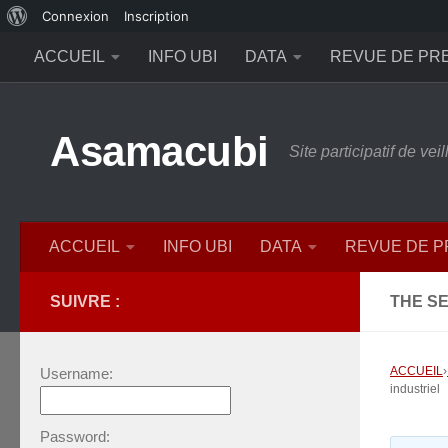
À
Connexion
Inscription
Skip to content
propos
ACCUEIL
INFO UBI
DATA
REVUE DE PR
de
WordPress
Asamacubi
Site participatif de ve
ACCUEIL
INFO UBI
DATA
REVUE DE 
SUIVRE :
THE SE
ACCUEIL
›
Username:
industriel
Password: