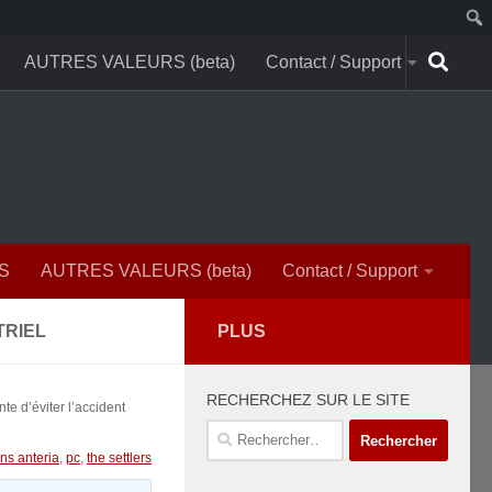
AUTRES VALEURS (beta)
Contact / Support
S
AUTRES VALEURS (beta)
Contact / Support
TRIEL
PLUS
RECHERCHEZ SUR LE SITE
nte d’éviter l’accident
Rechercher :
ns anteria
,
pc
,
the settlers