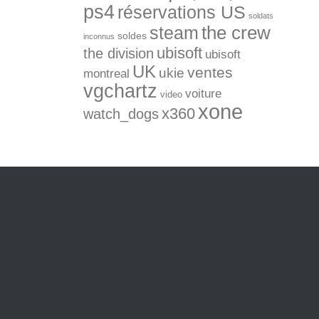
ps4
réservations US
soldats
the crew
steam
soldes
inconnus
ubisoft
the division
ubisoft
UK
ventes
ukie
montreal
vgchartz
voiture
video
xone
x360
watch_dogs