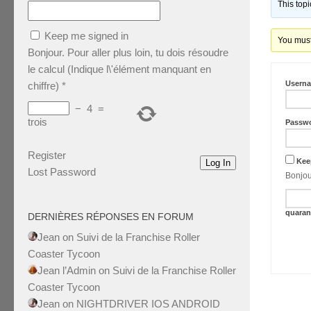
This top
Keep me signed in
You must 
Bonjour. Pour aller plus loin, tu dois résoudre
le calcul (Indique l\'élément manquant en
Usern
chiffre)
*
−
4
=
trois
Passw
Register
Kee
Log In
Lost Password
quaran
DERNIÈRES RÉPONSES EN FORUM
Jean
on
Suivi de la Franchise Roller
Coaster Tycoon
Jean l’Admin
on
Suivi de la Franchise Roller
Coaster Tycoon
Jean
on
NIGHTDRIVER IOS ANDROID