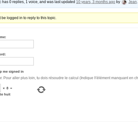
ic has 0 replies, 1 voice, and was last updated
10 years, 3 months ago
by
Jean
.
be logged in to reply to this topic.
ame:
ord:
p me signed in
Bonjour. Pour aller plus loin, tu dois résoudre le calcul (Indique l\'élément manquant en ch
×
8
=
te huit