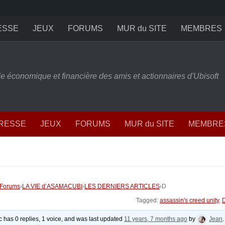
ESSE
JEUX
FORUMS
MUR du SITE
MEMBRES
ille économique et financière des amis et actionnaires d'Ubisoft
PRESSE
JEUX
FORUMS
MUR du SITE
MEMBRE
Forums
›
LA VIE d’ASAMACUBI
›
LES DERNIERS ARTICLES
›
D
Tagged:
assassin's creed unity
,
ic has 0 replies, 1 voice, and was last updated
11 years, 7 months ago
by
Jean
.