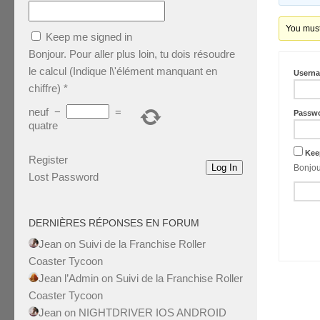
You must 
Keep me signed in
Bonjour. Pour aller plus loin, tu dois résoudre
le calcul (Indique l\'élément manquant en
Usern
chiffre)
*
neuf
−
=
Passw
quatre
Kee
Register
Log In
Lost Password
DERNIÈRES RÉPONSES EN FORUM
Jean
on
Suivi de la Franchise Roller
Coaster Tycoon
Jean l’Admin
on
Suivi de la Franchise Roller
Coaster Tycoon
Jean
on
NIGHTDRIVER IOS ANDROID