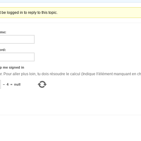
be logged in to reply to this topic.
ame:
ord:
p me signed in
Bonjour. Pour aller plus loin, tu dois résoudre le calcul (Indique l\'élément manquant en ch
−
4
=
null