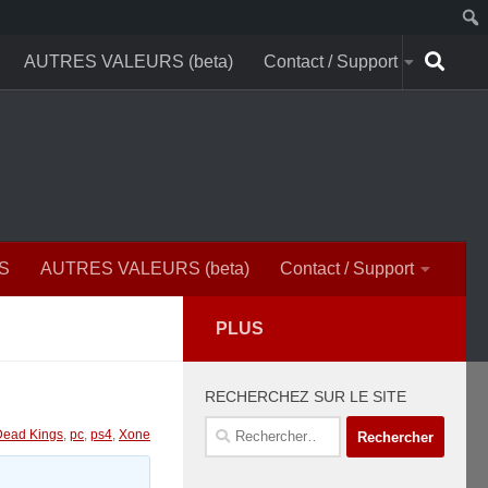
AUTRES VALEURS (beta)
Contact / Support
S
AUTRES VALEURS (beta)
Contact / Support
PLUS
RECHERCHEZ SUR LE SITE
Rechercher :
Dead Kings
,
pc
,
ps4
,
Xone