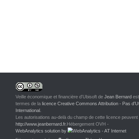
Veille économique et financière d'Ubisoft
de
Jean Bernard
est
termes de la
licence Creative Commons Attribution - Pas d’Ut
International
.
Les autorisations au-delà du champ de cette licence peuvent
http://www.jeanbernard.fr
.Hébergement OVH -
WebAnalytics solution by