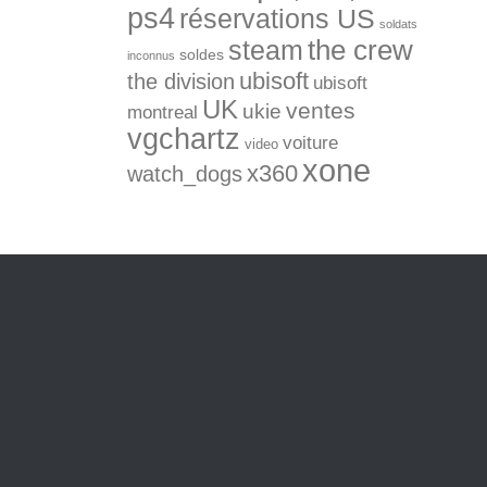
ps4
réservations US
soldats
the crew
steam
soldes
inconnus
ubisoft
the division
ubisoft
UK
ventes
ukie
montreal
vgchartz
voiture
video
xone
x360
watch_dogs