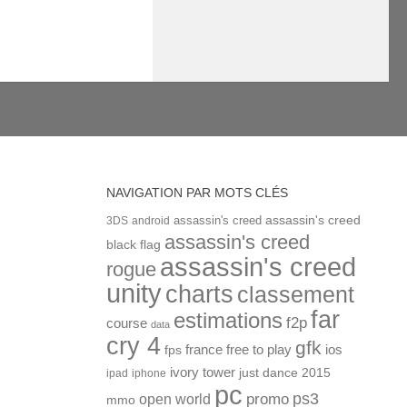
NAVIGATION PAR MOTS CLÉS
assassin's creed
assassin's creed
3DS
android
assassin's creed
black flag
assassin's creed
rogue
unity
charts
classement
far
estimations
f2p
course
data
cry 4
gfk
ios
france
free to play
fps
ivory tower
just dance 2015
ipad
iphone
pc
ps3
open world
promo
mmo