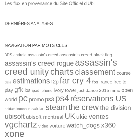
Les flux en provenance du Site Officiel d'Ubi
DERNIÈRES ANALYSES
NAVIGATION PAR MOTS CLÉS
assassin's creed
assassin's creed black flag
3DS
android
assassin's
assassin's creed rogue
creed unity
charts
classement
course
far cry 4
estimations
f2p
france
free to
fps
data
gfk
open
ios
play
ivory tower
just dance 2015
mmo
ipad
iphone
pc
ps4
réservations US
ps3
world
promo
the crew
steam
the division
soldes
soldats inconnus
UK
ubisoft
ventes
ukie
ubisoft montreal
vgchartz
x360
watch_dogs
voiture
video
xone