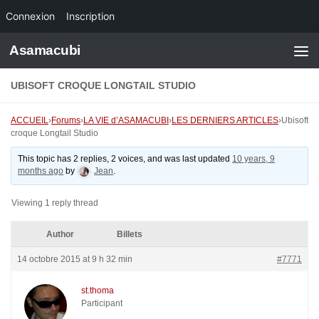
Connexion
Inscription
Skip to content
Asamacubi
UBISOFT CROQUE LONGTAIL STUDIO
ACCUEIL
›
Forums
›
LA VIE d’ASAMACUBI
›
LES DERNIERS ARTICLES
›
Ubisoft
croque Longtail Studio
This topic has 2 replies, 2 voices, and was last updated
10 years, 9
months ago
by
Jean
.
Viewing 1 reply thread
Author
Billets
14 octobre 2015 at 9 h 32 min
#7771
st.thoma
Participant