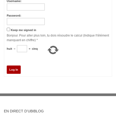
Username:
Password:
Keep me signed in
Bonjour. Pour aller plus loin, tu dois résoudre le calcul (Indique l\'élément
manquant en chiffre)
*
huit
−
=
cinq
Log In
EN DIRECT D’UBIBLOG