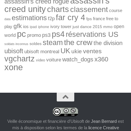
assassin's
assassin's creed rogue
creed unity
charts
classement
course
far cry 4
estimations
f2p
france
free to
fps
data
gfk
open
ios
play
ivory tower
just dance 2015
mmo
ipad
iphone
pc
ps4
réservations US
ps3
world
promo
the crew
steam
the division
soldes
soldats inconnus
UK
ubisoft
ventes
ukie
ubisoft montreal
vgchartz
x360
watch_dogs
voiture
video
xone
Veille économique et financière d'Ubisoft
de
Jean Bernard
est
mis à disposition selon les termes de la
licence Creative