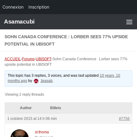
Connexion
Inscription
Skip to content
Asamacubi
SOHN CANADA CONFERENCE : LORBER SEES 77% UPSIDE
POTENTIAL IN UBISOFT
ACCUEIL
›
Forums
›
UBISOFT
›
Sohn Canada Conference : Lorber sees 77%
upside potential in UBISOFT
This topic has 3 replies, 3 voices, and was last updated
10 years, 10
months ago
by
Jeasab
.
Viewing 2 reply threads
Author
Billets
1 octobre 2015 at 14 h 06 min
#7756
st.thoma