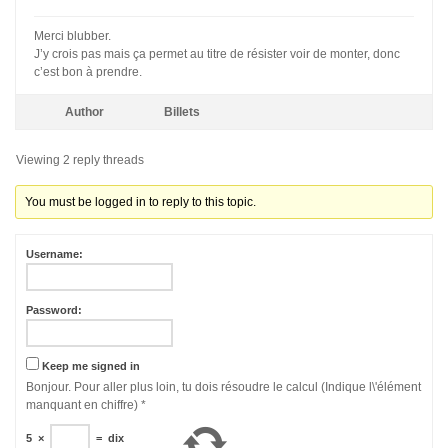
Merci blubber.
J’y crois pas mais ça permet au titre de résister voir de monter, donc
c’est bon à prendre.
Author
Billets
Viewing 2 reply threads
You must be logged in to reply to this topic.
Username:
Password:
Keep me signed in
Bonjour. Pour aller plus loin, tu dois résoudre le calcul (Indique l\'élément
manquant en chiffre)
*
5
×
=
dix