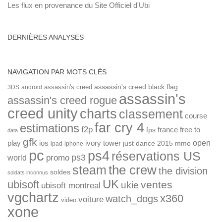
Les flux en provenance du Site Officiel d'Ubi
DERNIÈRES ANALYSES
NAVIGATION PAR MOTS CLÉS
assassin's creed
assassin's creed black flag
3DS
android
assassin's
assassin's creed rogue
creed unity
charts
classement
course
far cry 4
estimations
f2p
france
free to
fps
data
gfk
open
ios
play
ivory tower
just dance 2015
mmo
ipad
iphone
pc
ps4
réservations US
ps3
world
promo
the crew
steam
the division
soldes
soldats inconnus
UK
ubisoft
ventes
ukie
ubisoft montreal
vgchartz
x360
watch_dogs
voiture
video
xone