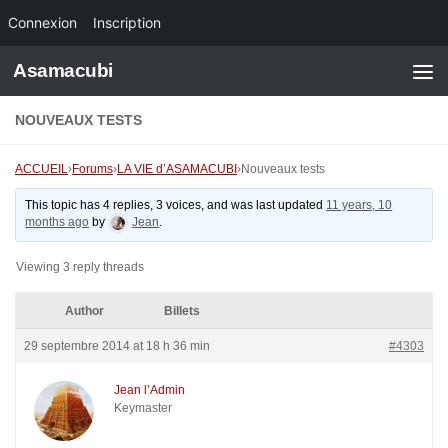
Connexion
Inscription
Skip to content
Asamacubi
NOUVEAUX TESTS
ACCUEIL
›
Forums
›
LA VIE d’ASAMACUBI
›
Nouveaux tests
This topic has 4 replies, 3 voices, and was last updated
11 years, 10
months ago
by
Jean
.
Viewing 3 reply threads
Author
Billets
29 septembre 2014 at 18 h 36 min
#4303
Jean l’Admin
Keymaster