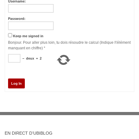
Username:
Password:
Keep me signed in
Bonjour. Pour aller plus loin, tu dois résoudre le calcul (Indique l\'élément
manquant en chiffre)
*
−
deux
=
2
Log In
EN DIRECT D’UBIBLOG