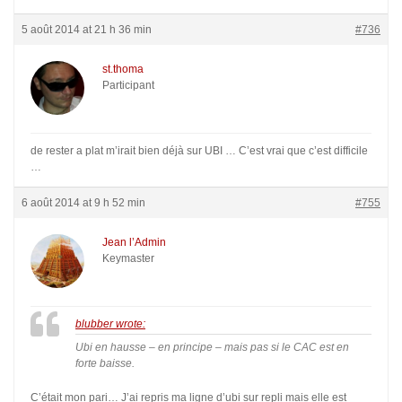
5 août 2014 at 21 h 36 min
#736
st.thoma
Participant
de rester a plat m’irait bien déjà sur UBI … C’est vrai que c’est difficile
…
6 août 2014 at 9 h 52 min
#755
Jean l’Admin
Keymaster
blubber wrote:
Ubi en hausse – en principe – mais pas si le CAC est en
forte baisse.
C’était mon pari… J’ai repris ma ligne d’ubi sur repli mais elle est