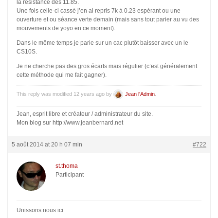
la résistance des 11.85.
Une fois celle-ci cassé j’en ai repris 7k à 0.23 espérant ou une
ouverture et ou séance verte demain (mais sans tout parier au vu des
mouvements de yoyo en ce moment).
Dans le même temps je parie sur un cac plutôt baisser avec un le
CS10S.
Je ne cherche pas des gros écarts mais régulier (c’est généralement
cette méthode qui me fait gagner).
This reply was modified 12 years ago by
Jean l'Admin
.
Jean, esprit libre et créateur / administrateur du site.
Mon blog sur http://www.jeanbernard.net
5 août 2014 at 20 h 07 min
#722
st.thoma
Participant
Unissons nous ici