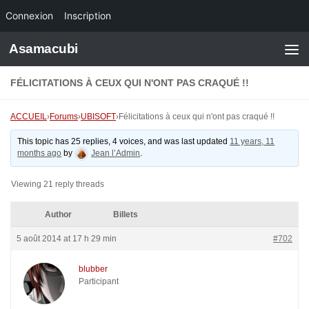
Connexion
Inscription
Skip to content
Asamacubi
FÉLICITATIONS À CEUX QUI N'ONT PAS CRAQUÉ !!
ACCUEIL
›
Forums
›
UBISOFT
›
Félicitations à ceux qui n'ont pas craqué !!
This topic has 25 replies, 4 voices, and was last updated
11 years, 11
months ago
by
Jean l’Admin
.
Viewing 21 reply threads
Author
Billets
5 août 2014 at 17 h 29 min
#702
blubber
Participant