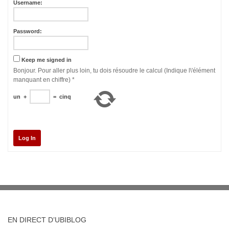
Username:
Password:
Keep me signed in
Bonjour. Pour aller plus loin, tu dois résoudre le calcul (Indique l\'élément
manquant en chiffre)
*
un
+
=
cinq
Log In
EN DIRECT D’UBIBLOG