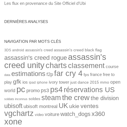
Les flux en provenance du Site Officiel d'Ubi
DERNIÈRES ANALYSES
NAVIGATION PAR MOTS CLÉS
assassin's creed
assassin's creed black flag
3DS
android
assassin's
assassin's creed rogue
creed unity
charts
classement
course
far cry 4
estimations
f2p
france
free to
fps
data
gfk
open
ios
play
ivory tower
just dance 2015
mmo
ipad
iphone
pc
ps4
réservations US
ps3
world
promo
the crew
steam
the division
soldes
soldats inconnus
UK
ubisoft
ventes
ukie
ubisoft montreal
vgchartz
x360
watch_dogs
voiture
video
xone