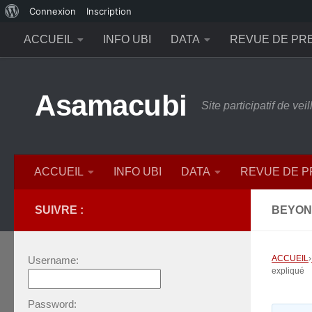
À
Connexion
Inscription
Skip to content
propos
ACCUEIL
INFO UBI
DATA
REVUE DE PR
de
WordPress
Asamacubi
Site participatif de ve
ACCUEIL
INFO UBI
DATA
REVUE DE 
SUIVRE :
BEYOND
ACCUEIL
›
Username:
expliqué
Password: