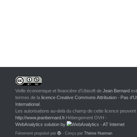
Veille économique et financière d'Ubisoft
de
Jean Bernard
est
termes de la
licence Creative Commons Attribution - Pas d’Ut
International
.
Les autorisations au-delà du champ de cette licence peuvent
http://www.jeanbernard.fr
.Hébergement OVH -
WebAnalytics solution by
Fièrement propulsé par
- Conçu par
Thème Hueman