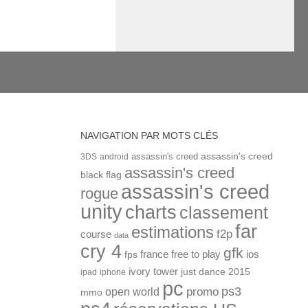
NAVIGATION PAR MOTS CLÉS
assassin's creed
assassin's creed
3DS
android
assassin's creed
black flag
assassin's creed
rogue
unity
charts
classement
far
estimations
f2p
course
data
cry 4
gfk
ios
france
free to play
fps
ivory tower
just dance 2015
ipad
iphone
pc
ps3
open world
promo
mmo