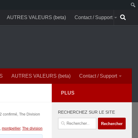
AUTRES VALEURS (beta)
Contact / Support
S
AUTRES VALEURS (beta)
Contact / Support
PLUS
RECHERCHEZ SUR LE SITE
 confirmé, The Division
Rechercher :
,
montpellier
,
The division