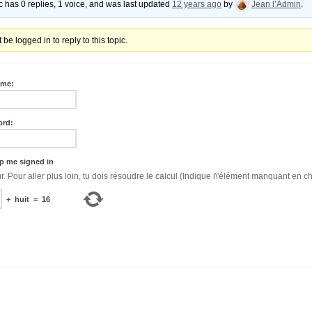
ic has 0 replies, 1 voice, and was last updated
12 years ago
by
Jean l’Admin
.
be logged in to reply to this topic.
ame:
ord:
p me signed in
Bonjour. Pour aller plus loin, tu dois résoudre le calcul (Indique l\'élément manquant en ch
+
huit
=
16