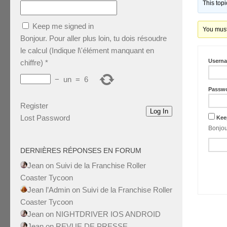
This top
Keep me signed in
You must 
Bonjour. Pour aller plus loin, tu dois résoudre
le calcul (Indique l\'élément manquant en
Usern
chiffre)
*
−
un
=
6
Passw
Register
Log In
Lost Password
Kee
DERNIÈRES RÉPONSES EN FORUM
Jean
on
Suivi de la Franchise Roller
Coaster Tycoon
Jean l’Admin
on
Suivi de la Franchise Roller
Coaster Tycoon
Jean
on
NIGHTDRIVER IOS ANDROID
Jean
on
REVUE DE PRESSE