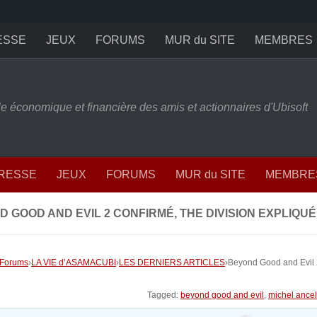
ESSE
JEUX
FORUMS
MUR du SITE
MEMBRES
ille économique et financière des amis et actionnaires d'Ubisoft
PRESSE
JEUX
FORUMS
MUR du SITE
MEMBRE
 GOOD AND EVIL 2 CONFIRMÉ, THE DIVISION EXPLIQUÉ
Forums
›
LA VIE d’ASAMACUBI
›
LES DERNIERS ARTICLES
›
Beyond Good and Evil 2
Tagged:
beyond good and evil
,
michel ancel