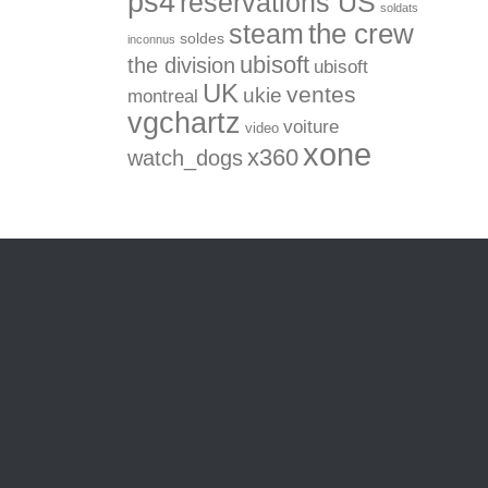
ps4
réservations US
soldats
the crew
steam
soldes
inconnus
ubisoft
the division
ubisoft
UK
ventes
ukie
montreal
vgchartz
voiture
video
xone
x360
watch_dogs