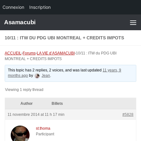
Connexion
Inscription
Skip to content
Asamacubi
10/11 : ITW DU PDG UBI MONTREAL + CREDITS IMPOTS
ACCUEIL
›
Forums
›
LA VIE d’ASAMACUBI
›
10/11 : ITW du PDG UBI
MONTREAL + CREDITS IMPOTS
This topic has 2 replies, 2 voices, and was last updated
11 years, 9
months ago
by
Jean
.
Viewing 1 reply thread
Author
Billets
11 novembre 2014 at 11 h 17 min
#5828
st.thoma
Participant