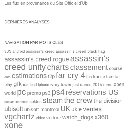
Les flux en provenance du Site Officiel d'Ubi
DERNIÈRES ANALYSES
NAVIGATION PAR MOTS CLÉS
assassin's creed
assassin's creed black flag
3DS
android
assassin's
assassin's creed rogue
creed unity
charts
classement
course
far cry 4
estimations
f2p
france
free to
fps
data
gfk
open
ios
play
ivory tower
just dance 2015
mmo
ipad
iphone
pc
ps4
réservations US
ps3
world
promo
the crew
steam
the division
soldes
soldats inconnus
UK
ubisoft
ventes
ukie
ubisoft montreal
vgchartz
x360
watch_dogs
voiture
video
xone