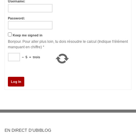
Username:
Password:
Keep me signed in
Bonjour. Pour aller plus loin, tu dois résoudre le calcul (Indique l\'élément
manquant en chiffre)
*
−
5
=
trois
Log In
EN DIRECT D’UBIBLOG