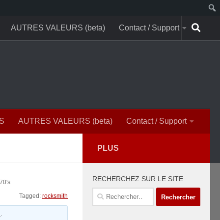
AUTRES VALEURS (beta)
Contact / Support
S
AUTRES VALEURS (beta)
Contact / Support
PLUS
RECHERCHEZ SUR LE SITE
70's
Rechercher :
Tagged:
rocksmith
n
.