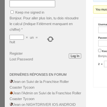
You must 
Keep me signed in
Bonjour. Pour aller plus loin, tu dois résoudre
le calcul (Indique l\'élément manquant en
Usern
chiffre)
*
×
un
=
Passw
huit
Kee
Register
Log In
Lost Password
2
×
DERNIÈRES RÉPONSES EN FORUM
Jean
on
Suivi de la Franchise Roller
Coaster Tycoon
Jean l’Admin
on
Suivi de la Franchise Roller
Coaster Tycoon
Jean
on
NIGHTDRIVER IOS ANDROID