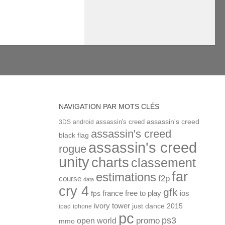
NAVIGATION PAR MOTS CLÉS
assassin's creed
assassin's creed
3DS
android
assassin's creed
black flag
assassin's creed
rogue
unity
charts
classement
far
estimations
f2p
course
data
cry 4
gfk
ios
france
free to play
fps
ivory tower
just dance 2015
ipad
iphone
pc
ps3
open world
promo
mmo