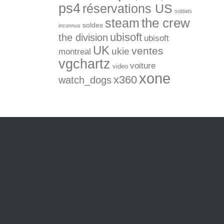
ps4
réservations US
soldats
the crew
steam
soldes
inconnus
ubisoft
the division
ubisoft
UK
ventes
ukie
montreal
vgchartz
voiture
video
xone
x360
watch_dogs