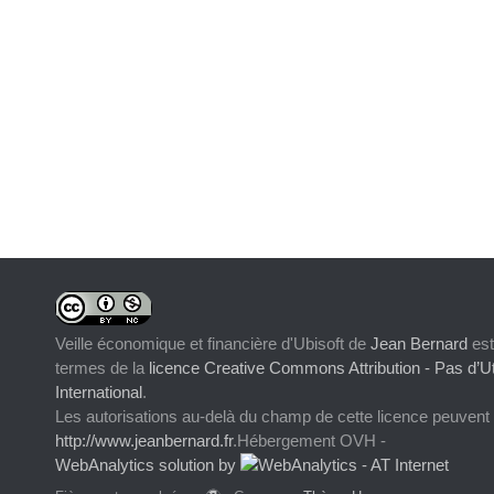
Veille économique et financière d'Ubisoft
de
Jean Bernard
est
termes de la
licence Creative Commons Attribution - Pas d’Ut
International
.
Les autorisations au-delà du champ de cette licence peuvent
http://www.jeanbernard.fr
.Hébergement OVH -
WebAnalytics solution by