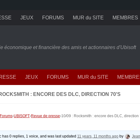
ESSE
JEUX
FORUMS
MUR du SITE
MEMBRES
ille économique et financière des amis et actionnaires d'Ubisoft
PRESSE
JEUX
FORUMS
MUR du SITE
MEMBRE
: ROCKSMITH : ENCORE DES DLC, DIRECTION 70'S
Forums
›
UBISOFT
›
Revue de presse
›
10/09 : Rocksmith : encore des DLC, direction 
ic has 0 replies, 1 voice, and was last updated
11 years, 11 months ago
by
Jea