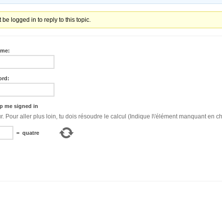
be logged in to reply to this topic.
ame:
ord:
p me signed in
Bonjour. Pour aller plus loin, tu dois résoudre le calcul (Indique l\'élément manquant en ch
=
quatre