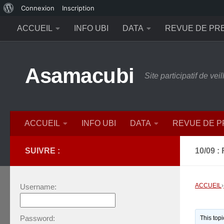
À
Connexion
Inscription
Skip to content
propos
ACCUEIL
INFO UBI
DATA
REVUE DE PR
de
WordPress
Asamacubi
Site participatif de ve
ACCUEIL
INFO UBI
DATA
REVUE DE 
SUIVRE :
10/09 
ACCUEIL
›
Username:
Password:
This top