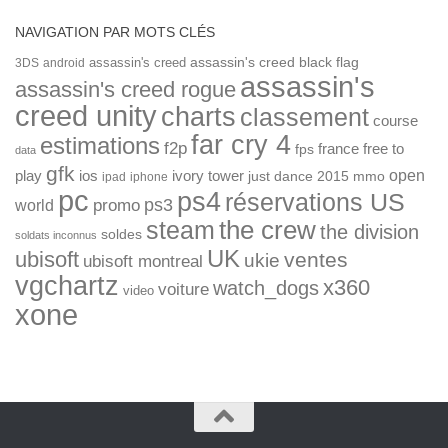
NAVIGATION PAR MOTS CLÉS
assassin's creed
assassin's creed black flag
3DS
android
assassin's
assassin's creed rogue
creed unity
charts
classement
course
far cry 4
estimations
f2p
france
free to
fps
data
gfk
open
ios
play
ivory tower
just dance 2015
mmo
ipad
iphone
pc
ps4
réservations US
ps3
world
promo
the crew
steam
the division
soldes
soldats inconnus
UK
ubisoft
ventes
ukie
ubisoft montreal
vgchartz
x360
watch_dogs
voiture
video
xone