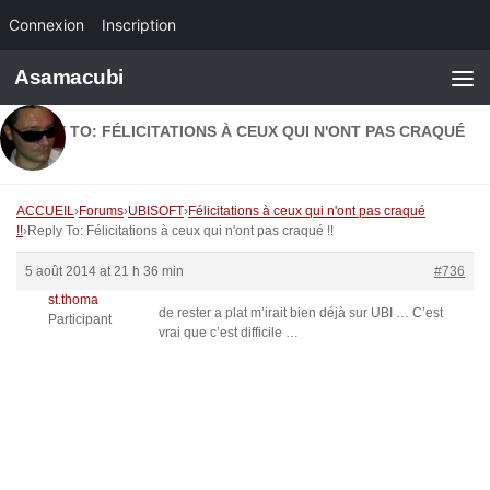
Connexion
Inscription
Skip to content
Asamacubi
REPLY TO: FÉLICITATIONS À CEUX QUI N'ONT PAS CRAQUÉ
!!
ACCUEIL
›
Forums
›
UBISOFT
›
Félicitations à ceux qui n'ont pas craqué
!!
›
Reply To: Félicitations à ceux qui n'ont pas craqué !!
5 août 2014 at 21 h 36 min
#736
st.thoma
de rester a plat m’irait bien déjà sur UBI … C’est
Participant
vrai que c’est difficile …