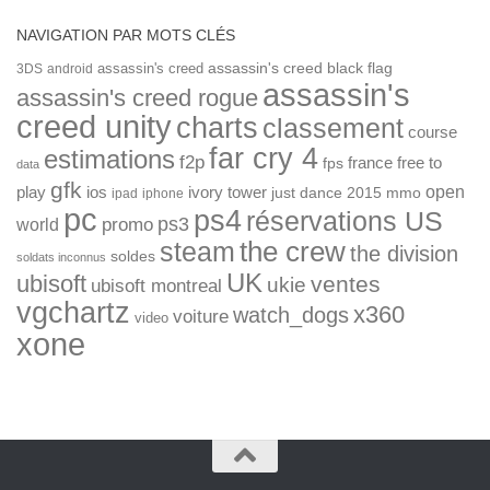
NAVIGATION PAR MOTS CLÉS
assassin's creed
assassin's creed black flag
3DS
android
assassin's
assassin's creed rogue
creed unity
charts
classement
course
far cry 4
estimations
f2p
france
free to
fps
data
gfk
open
ios
play
ivory tower
just dance 2015
mmo
ipad
iphone
pc
ps4
réservations US
ps3
world
promo
the crew
steam
the division
soldes
soldats inconnus
UK
ubisoft
ventes
ukie
ubisoft montreal
vgchartz
x360
watch_dogs
voiture
video
xone