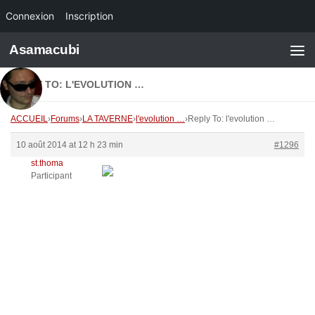
Connexion
Inscription
Skip to content
Asamacubi
REPLY TO: L'EVOLUTION …
ACCUEIL
›
Forums
›
LA TAVERNE
›
l'evolution …
›
Reply To: l'evolution …
10 août 2014 at 12 h 23 min
#1296
st.thoma
Participant