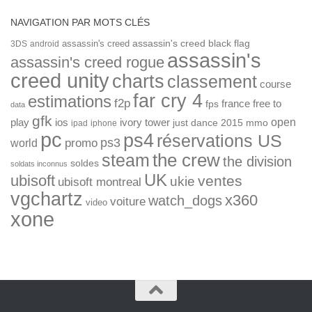
NAVIGATION PAR MOTS CLÉS
assassin's creed
assassin's creed black flag
3DS
android
assassin's
assassin's creed rogue
creed unity
charts
classement
course
far cry 4
estimations
f2p
france
free to
fps
data
gfk
open
ios
play
ivory tower
just dance 2015
mmo
ipad
iphone
pc
ps4
réservations US
ps3
world
promo
the crew
steam
the division
soldes
soldats inconnus
UK
ubisoft
ventes
ukie
ubisoft montreal
vgchartz
x360
watch_dogs
voiture
video
xone