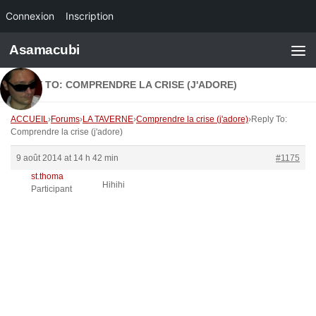
Connexion
Inscription
Skip to content
Asamacubi
REPLY TO: COMPRENDRE LA CRISE (J'ADORE)
ACCUEIL
›
Forums
›
LA TAVERNE
›
Comprendre la crise (j'adore)
›
Reply To:
Comprendre la crise (j'adore)
9 août 2014 at 14 h 42 min
#1175
st.thoma
Hihihi
Participant