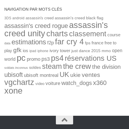
NAVIGATION PAR MOTS CLÉS
assassin's creed
assassin's creed black flag
3DS
android
assassin's
assassin's creed rogue
creed unity
charts
classement
course
far cry 4
estimations
f2p
france
free to
fps
data
gfk
open
ios
play
ivory tower
just dance 2015
mmo
ipad
iphone
pc
ps4
réservations US
ps3
world
promo
the crew
steam
the division
soldes
soldats inconnus
UK
ubisoft
ventes
ukie
ubisoft montreal
vgchartz
x360
watch_dogs
voiture
video
xone