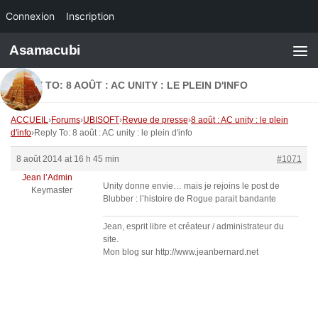
Connexion
Inscription
Skip to content
Asamacubi
REPLY TO: 8 AOÛT : AC UNITY : LE PLEIN D'INFO
ACCUEIL
›
Forums
›
UBISOFT
›
Revue de presse
›
8 août : AC unity : le plein
d'info
›
Reply To: 8 août : AC unity : le plein d'info
8 août 2014 at 16 h 45 min
#1071
Jean l’Admin
Unity donne envie… mais je rejoins le post de
Keymaster
Blubber : l’histoire de Rogue parait bandante
Jean, esprit libre et créateur / administrateur du
site.
Mon blog sur http://www.jeanbernard.net