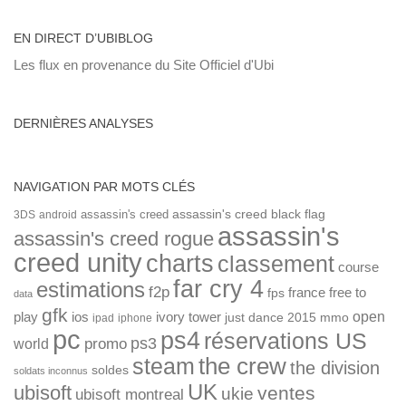
EN DIRECT D’UBIBLOG
Les flux en provenance du Site Officiel d'Ubi
DERNIÈRES ANALYSES
NAVIGATION PAR MOTS CLÉS
assassin's creed
assassin's creed black flag
3DS
android
assassin's
assassin's creed rogue
creed unity
charts
classement
course
far cry 4
estimations
f2p
france
free to
fps
data
gfk
open
ios
play
ivory tower
just dance 2015
mmo
ipad
iphone
pc
ps4
réservations US
ps3
world
promo
the crew
steam
the division
soldes
soldats inconnus
UK
ubisoft
ventes
ukie
ubisoft montreal