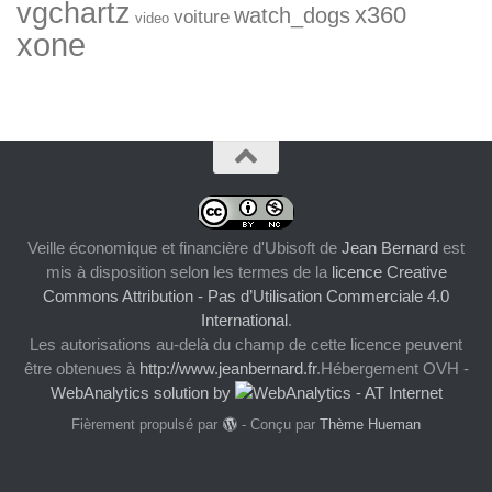
vgchartz
x360
watch_dogs
voiture
video
xone
Veille économique et financière d'Ubisoft
de
Jean Bernard
est
mis à disposition selon les termes de la
licence Creative
Commons Attribution - Pas d’Utilisation Commerciale 4.0
International
.
Les autorisations au-delà du champ de cette licence peuvent
être obtenues à
http://www.jeanbernard.fr
.Hébergement OVH -
WebAnalytics solution by
Fièrement propulsé par
- Conçu par
Thème Hueman