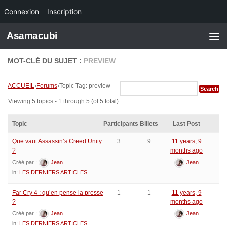
Connexion
Inscription
Skip to content
Asamacubi
MOT-CLÉ DU SUJET :
PREVIEW
ACCUEIL
›
Forums
›
Topic Tag: preview
Viewing 5 topics - 1 through 5 (of 5 total)
Topic
Participants
Billets
Last Post
Que vaut Assassin’s Creed Unity
3
9
11 years, 9
?
months ago
Créé par :
Jean
Jean
in:
LES DERNIERS ARTICLES
Far Cry 4 : qu’en pense la presse
1
1
11 years, 9
?
months ago
Créé par :
Jean
Jean
in:
LES DERNIERS ARTICLES