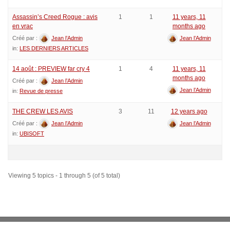
Assassin’s Creed Rogue : avis
1
1
11 years, 11
en vrac
months ago
Créé par :
Jean l’Admin
Jean l’Admin
in:
LES DERNIERS ARTICLES
14 août : PREVIEW far cry 4
1
4
11 years, 11
months ago
Créé par :
Jean l’Admin
Jean l’Admin
in:
Revue de presse
THE CREW LES AVIS
3
11
12 years ago
Créé par :
Jean l’Admin
Jean l’Admin
in:
UBISOFT
Viewing 5 topics - 1 through 5 (of 5 total)