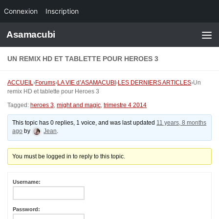
Connexion
Inscription
Skip to content
Asamacubi
UN REMIX HD ET TABLETTE POUR HEROES 3
ACCUEIL
›
Forums
›
LA VIE d’ASAMACUBI
›
LES DERNIERS ARTICLES
›
Un
remix HD et tablette pour Heroes 3
Tagged:
heroes 3
,
might and magic
,
trimestre 4 2014
This topic has 0 replies, 1 voice, and was last updated
11 years, 8 months
ago
by
Jean
.
You must be logged in to reply to this topic.
Username:
Password: