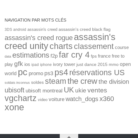
NAVIGATION PAR MOTS CLÉS
assassin's creed
assassin's creed black flag
3DS
android
assassin's
assassin's creed rogue
creed unity
charts
classement
course
far cry 4
estimations
f2p
france
free to
fps
data
gfk
open
ios
play
ivory tower
just dance 2015
mmo
ipad
iphone
pc
ps4
réservations US
ps3
world
promo
the crew
steam
the division
soldes
soldats inconnus
UK
ubisoft
ventes
ukie
ubisoft montreal
vgchartz
x360
watch_dogs
voiture
video
xone