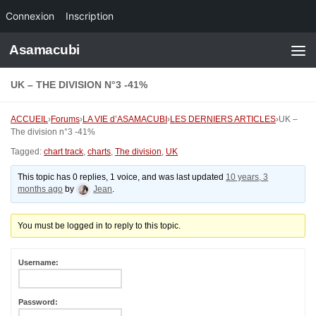
Connexion
Inscription
Skip to content
Asamacubi
UK – THE DIVISION N°3 -41%
ACCUEIL
›
Forums
›
LA VIE d’ASAMACUBI
›
LES DERNIERS ARTICLES
›
UK –
The division n°3 -41%
Tagged:
chart track
,
charts
,
The division
,
UK
This topic has 0 replies, 1 voice, and was last updated
10 years, 3
months ago
by
Jean
.
You must be logged in to reply to this topic.
Username:
Password: