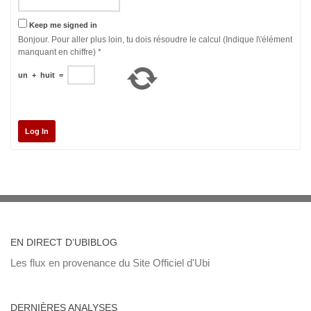
Keep me signed in
Bonjour. Pour aller plus loin, tu dois résoudre le calcul (Indique l\'élément
manquant en chiffre)
*
un
+
huit
=
Log In
EN DIRECT D’UBIBLOG
Les flux en provenance du Site Officiel d'Ubi
DERNIÈRES ANALYSES