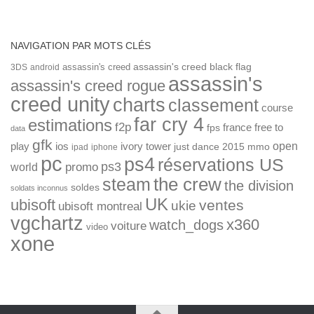
NAVIGATION PAR MOTS CLÉS
assassin's creed
assassin's creed black flag
3DS
android
assassin's
assassin's creed rogue
creed unity
charts
classement
course
far cry 4
estimations
f2p
france
free to
fps
data
gfk
open
ios
play
ivory tower
just dance 2015
mmo
ipad
iphone
pc
ps4
réservations US
ps3
world
promo
the crew
steam
the division
soldes
soldats inconnus
UK
ubisoft
ventes
ukie
ubisoft montreal
vgchartz
x360
watch_dogs
voiture
video
xone