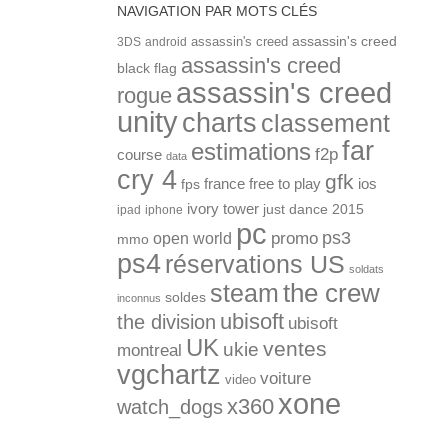
NAVIGATION PAR MOTS CLÉS
assassin's creed
assassin's creed
3DS
android
assassin's creed
black flag
assassin's creed
rogue
unity
charts
classement
far
estimations
f2p
course
data
cry 4
gfk
ios
france
free to play
fps
ivory tower
just dance 2015
ipad
iphone
pc
ps3
open world
promo
mmo
ps4
réservations US
soldats
the crew
steam
soldes
inconnus
ubisoft
the division
ubisoft
UK
ventes
ukie
montreal
vgchartz
voiture
video
xone
x360
watch_dogs