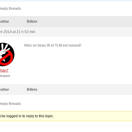
reply threads
uthor
Billets
re 2014 at 21 h 52 min
Allez un beau W et TLM est rassuré!
ohan7
ticipant
uthor
Billets
reply threads
be logged in to reply to this topic.