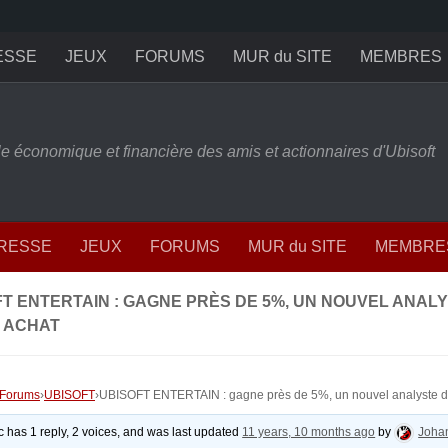
ESSE
JEUX
FORUMS
MUR du SITE
MEMBRES
ille économique et financière des amis et actionnaires d'Ubisoft
PRESSE
JEUX
FORUMS
MUR du SITE
MEMBRE
T ENTERTAIN : GAGNE PRÈS DE 5%, UN NOUVEL ANAL
À ACHAT
Forums
›
UBISOFT
›
UBISOFT ENTERTAIN : gagne près de 5%, un nouvel analyste déb
ic has 1 reply, 2 voices, and was last updated
11 years, 10 months ago
by
Joha