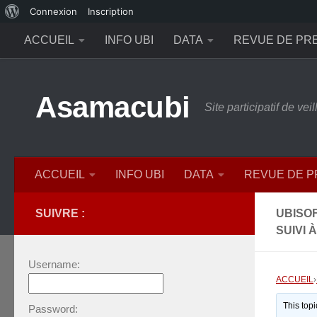
À
Connexion
Inscription
Skip to content
propos
ACCUEIL
INFO UBI
DATA
REVUE DE PR
de
WordPress
Asamacubi
Site participatif de ve
ACCUEIL
INFO UBI
DATA
REVUE DE 
SUIVRE :
UBISOF
SUIVI 
Username:
ACCUEIL
›
This top
Password: