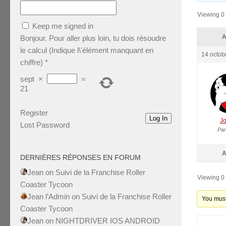
Viewing 0 
Keep me signed in
A
Bonjour. Pour aller plus loin, tu dois résoudre
le calcul (Indique l\'élément manquant en
14 octob
chiffre)
*
sept
×
=
21
Register
Log In
J
Lost Password
Par
A
DERNIÈRES RÉPONSES EN FORUM
Jean
on
Suivi de la Franchise Roller
Viewing 0 
Coaster Tycoon
Jean l’Admin
on
Suivi de la Franchise Roller
You must 
Coaster Tycoon
Jean
on
NIGHTDRIVER IOS ANDROID