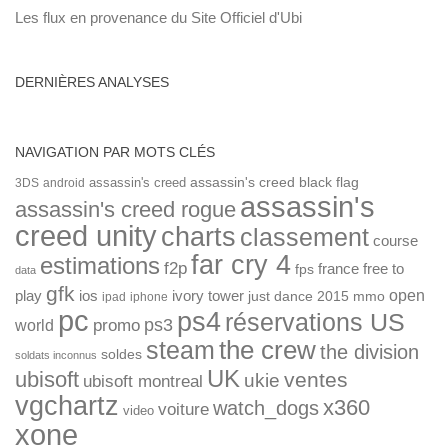
Les flux en provenance du Site Officiel d'Ubi
DERNIÈRES ANALYSES
NAVIGATION PAR MOTS CLÉS
assassin's creed
assassin's creed black flag
3DS
android
assassin's
assassin's creed rogue
creed unity
charts
classement
course
far cry 4
estimations
f2p
france
free to
fps
data
gfk
open
ios
play
ivory tower
just dance 2015
mmo
ipad
iphone
pc
ps4
réservations US
ps3
world
promo
the crew
steam
the division
soldes
soldats inconnus
UK
ubisoft
ventes
ukie
ubisoft montreal
vgchartz
x360
watch_dogs
voiture
video
xone