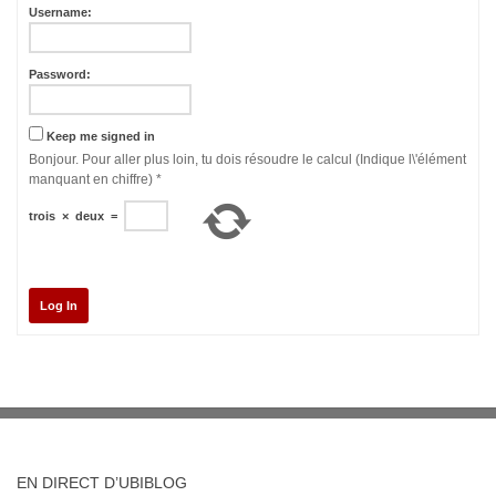
Username:
Password:
Keep me signed in
Bonjour. Pour aller plus loin, tu dois résoudre le calcul (Indique l\'élément
manquant en chiffre)
*
trois
×
deux
=
Log In
EN DIRECT D’UBIBLOG