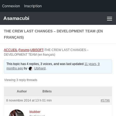
Connexion
Inscription
Skip to content
Asamacubi
THE CREW LAST CHANGES – DEVELOPMENT TEAM (EN
FRANÇAIS)
ACCUEIL
›
Forums
›
UBISOFT
›
THE CREW LAST CHANGES –
DEVELOPMENT TEAM (en français)
This topic has 4 replies, 3 voices, and was last updated
11 years, 9
months ago
by
Ubihard
.
Viewing 3 reply threads
Author
Billets
8 novembre 2014 at 13 h 01 min
#5796
blubber