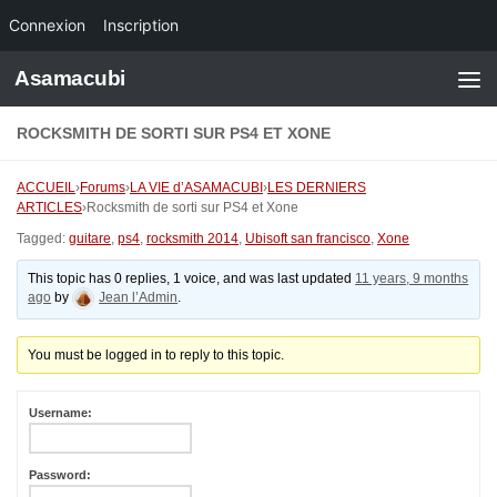
Connexion
Inscription
Skip to content
Asamacubi
ROCKSMITH DE SORTI SUR PS4 ET XONE
ACCUEIL
›
Forums
›
LA VIE d’ASAMACUBI
›
LES DERNIERS
ARTICLES
›
Rocksmith de sorti sur PS4 et Xone
Tagged:
guitare
,
ps4
,
rocksmith 2014
,
Ubisoft san francisco
,
Xone
This topic has 0 replies, 1 voice, and was last updated
11 years, 9 months
ago
by
Jean l’Admin
.
You must be logged in to reply to this topic.
Username:
Password: