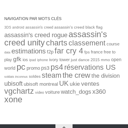
NAVIGATION PAR MOTS CLÉS
assassin's creed
assassin's creed black flag
3DS
android
assassin's
assassin's creed rogue
creed unity
charts
classement
course
far cry 4
estimations
f2p
france
free to
fps
data
gfk
open
ios
play
ivory tower
just dance 2015
mmo
ipad
iphone
pc
ps4
réservations US
ps3
world
promo
the crew
steam
the division
soldes
soldats inconnus
UK
ubisoft
ventes
ukie
ubisoft montreal
vgchartz
x360
watch_dogs
voiture
video
xone