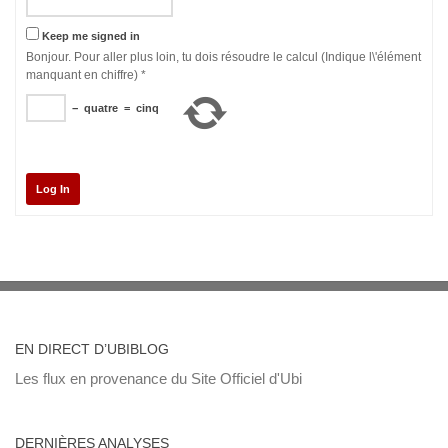
Keep me signed in
Bonjour. Pour aller plus loin, tu dois résoudre le calcul (Indique l\'élément
manquant en chiffre)
*
−
quatre
=
cinq
Log In
EN DIRECT D’UBIBLOG
Les flux en provenance du Site Officiel d'Ubi
DERNIÈRES ANALYSES