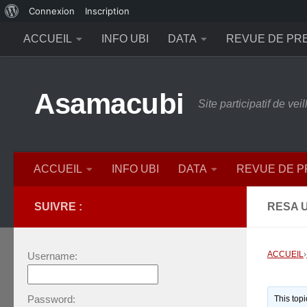
À
Connexion
Inscription
Skip to content
propos
ACCUEIL
INFO UBI
DATA
REVUE DE PR
de
WordPress
Asamacubi
Site participatif de ve
ACCUEIL
INFO UBI
DATA
REVUE DE 
SUIVRE :
RESA 
ACCUEIL
›
Username:
Password:
This top