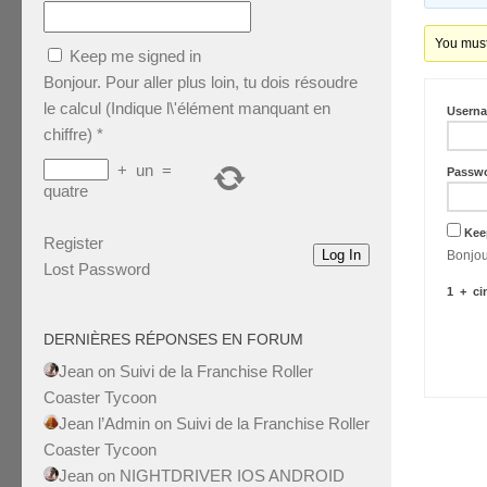
You must 
Keep me signed in
Bonjour. Pour aller plus loin, tu dois résoudre
le calcul (Indique l\'élément manquant en
Usern
chiffre)
*
+
un
=
Passw
quatre
Kee
Register
Log In
Lost Password
1
+
ci
DERNIÈRES RÉPONSES EN FORUM
Jean
on
Suivi de la Franchise Roller
Coaster Tycoon
Jean l’Admin
on
Suivi de la Franchise Roller
Coaster Tycoon
Jean
on
NIGHTDRIVER IOS ANDROID