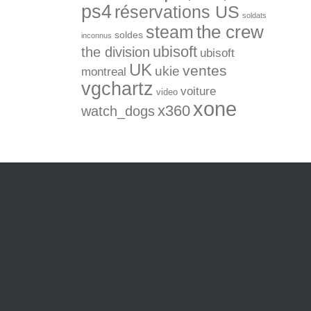
ps4
réservations US
soldats
the crew
steam
soldes
inconnus
ubisoft
the division
ubisoft
UK
ventes
ukie
montreal
vgchartz
voiture
video
xone
x360
watch_dogs