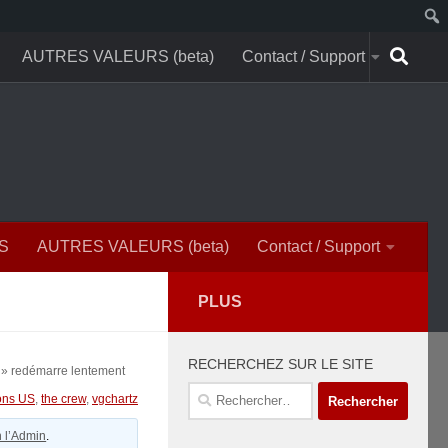
AUTRES VALEURS (beta)
Contact / Support
S
AUTRES VALEURS (beta)
Contact / Support
PLUS
RECHERCHEZ SUR LE SITE
 » redémarre lentement
Rechercher :
ions US
,
the crew
,
vgchartz
 l’Admin
.