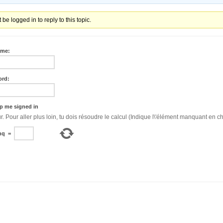
be logged in to reply to this topic.
ame:
ord:
p me signed in
Bonjour. Pour aller plus loin, tu dois résoudre le calcul (Indique l\'élément manquant en ch
nq
=