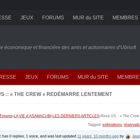
ESSE
JEUX
FORUMS
MUR du SITE
MEMBRES
ille économique et financière des amis et actionnaires d'Ubisoft
PRESSE
JEUX
FORUMS
MUR du SITE
MEMBRE
US :: « THE CREW » REDÉMARRE LENTEMENT
Forums
›
LA VIE d’ASAMACUBI
›
LES DERNIERS ARTICLES
›
Resa US :: « The Crew
Tagged:
estimations
,
réservat
ic has 0 replies, 1 voice, and was last updated
11 years, 10 months ago
by
Jean