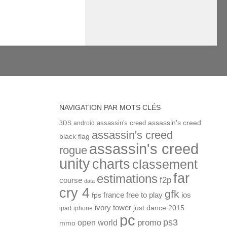
NAVIGATION PAR MOTS CLÉS
assassin's creed
assassin's creed
3DS
android
assassin's creed
black flag
assassin's creed
rogue
unity
charts
classement
far
estimations
f2p
course
data
cry 4
gfk
ios
france
free to play
fps
ivory tower
just dance 2015
ipad
iphone
pc
ps3
open world
promo
mmo