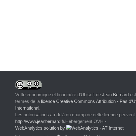
Veille économique et financière d'Ubisoft
de
Jean Bernard
est
termes de la
licence Creative Commons Attribution - Pas d’Ut
International
.
Les autorisations au-delà du champ de cette licence peuvent
http://www.jeanbernard.fr
.Hébergement OVH -
WebAnalytics solution by