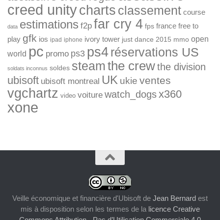
creed unity
charts
classement
course
far cry 4
estimations
f2p
france
free to
fps
data
gfk
open
ios
play
ivory tower
just dance 2015
mmo
ipad
iphone
pc
ps4
réservations US
ps3
world
promo
the crew
steam
the division
soldes
soldats inconnus
UK
ubisoft
ventes
ukie
ubisoft montreal
vgchartz
x360
watch_dogs
voiture
video
xone
Veille économique et financière d'Ubisoft
de
Jean Bernard
est
mis à disposition selon les termes de la
licence Creative
Commons Attribution - Pas d’Utilisation Commerciale 4.0