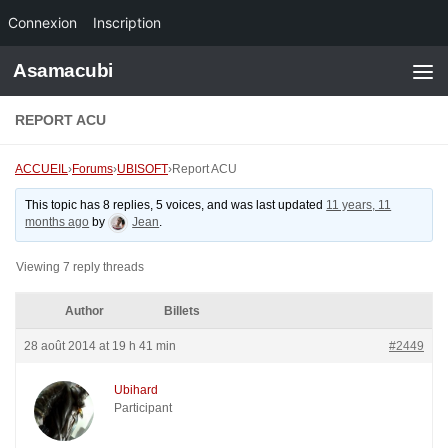
Connexion
Inscription
Skip to content
Asamacubi
REPORT ACU
ACCUEIL
›
Forums
›
UBISOFT
›
Report ACU
This topic has 8 replies, 5 voices, and was last updated
11 years, 11
months ago
by
Jean
.
Viewing 7 reply threads
Author
Billets
28 août 2014 at 19 h 41 min
#2449
Ubihard
Participant