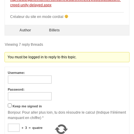
creed-unity-delayed.aspx
Créateur du site en mode cordial
Author
Billets
Viewing 7 reply threads
You must be logged in to reply to this topic.
Username:
Password:
Keep me signed in
Bonjour. Pour aller plus loin, tu dois résoudre le calcul (Indique l\'élément
manquant en chiffre)
*
+
3
=
quatre