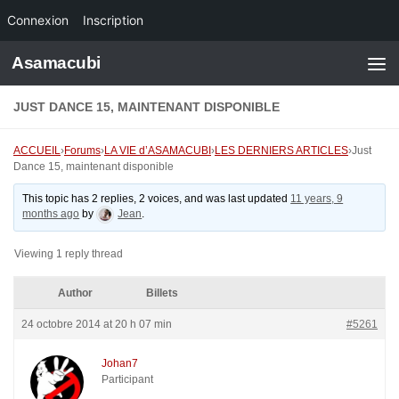
Connexion
Inscription
Skip to content
Asamacubi
JUST DANCE 15, MAINTENANT DISPONIBLE
ACCUEIL
›
Forums
›
LA VIE d’ASAMACUBI
›
LES DERNIERS ARTICLES
›
Just
Dance 15, maintenant disponible
This topic has 2 replies, 2 voices, and was last updated
11 years, 9
months ago
by
Jean
.
Viewing 1 reply thread
Author
Billets
24 octobre 2014 at 20 h 07 min
#5261
Johan7
Participant