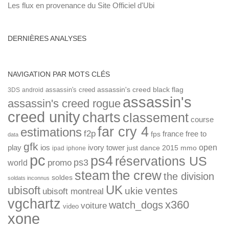
Les flux en provenance du Site Officiel d'Ubi
DERNIÈRES ANALYSES
NAVIGATION PAR MOTS CLÉS
assassin's creed
assassin's creed black flag
3DS
android
assassin's
assassin's creed rogue
creed unity
charts
classement
course
far cry 4
estimations
f2p
france
free to
fps
data
gfk
open
ios
play
ivory tower
just dance 2015
mmo
ipad
iphone
pc
ps4
réservations US
ps3
world
promo
the crew
steam
the division
soldes
soldats inconnus
UK
ubisoft
ventes
ukie
ubisoft montreal
vgchartz
x360
watch_dogs
voiture
video
xone