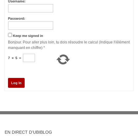
Username:
Password:
Keep me signed in
Bonjour. Pour aller plus loin, tu dois résoudre le calcul (Indique l\'élément
manquant en chiffre)
*
7
×
5
=
Log In
EN DIRECT D’UBIBLOG