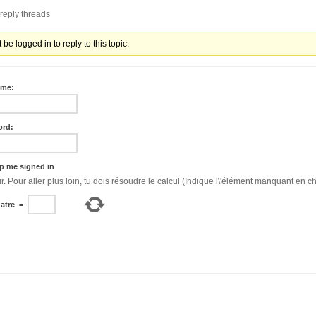
reply threads
be logged in to reply to this topic.
ame:
ord:
p me signed in
Bonjour. Pour aller plus loin, tu dois résoudre le calcul (Indique l\'élément manquant en ch
atre
=