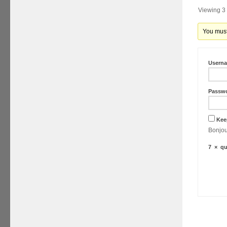
Viewing 3 
You must 
Usern
Passw
Kee
7
×
qu