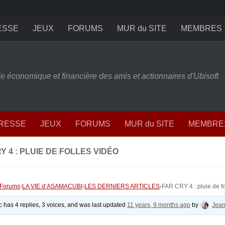
ESSE
JEUX
FORUMS
MUR du SITE
MEMBRES
ille économique et financière des amis et actionnaires d'Ubisoft
PRESSE
JEUX
FORUMS
MUR du SITE
MEMBRE
Y 4 : PLUIE DE FOLLES VIDÉO
Forums
›
LA VIE d’ASAMACUBI
›
LES DERNIERS ARTICLES
›
FAR CRY 4 : pluie de fo
ic has 4 replies, 3 voices, and was last updated
11 years, 9 months ago
by
Jea