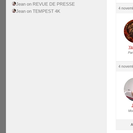
Jean
on
REVUE DE PRESSE
4 novemb
Jean
on
TEMPEST 4K
Ya
Par
4 novemb
Mo
A