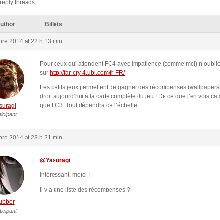
reply threads
uthor
Billets
re 2014 at 22 h 13 min
Pour ceux qui attendent FC4 avec impatience (comme moi) n’oubliez
sur
http://far-cry-4.ubi.com/fr-FR/
Les petits jeux permettent de gagner des récompenses (wallpapers,
droit aujourd’hui à la carte complète du jeu ! De ce que j’en vois ca 
que FC3. Tout dépendra de l’échelle …
suragi
ticipant
re 2014 at 23 h 21 min
@Yasuragi
Intéressant, merci !
Il y a une liste des récompenses ?
ubber
ticipant