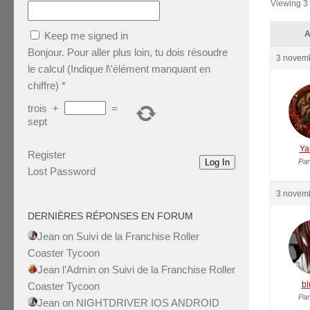
Viewing 3 
A
Keep me signed in
Bonjour. Pour aller plus loin, tu dois résoudre
3 novemb
le calcul (Indique l\'élément manquant en
chiffre)
*
trois
+
=
sept
Ya
Register
Log In
Par
Lost Password
3 novemb
DERNIÈRES RÉPONSES EN FORUM
Jean
on
Suivi de la Franchise Roller
Coaster Tycoon
Jean l’Admin
on
Suivi de la Franchise Roller
bl
Coaster Tycoon
Par
Jean
on
NIGHTDRIVER IOS ANDROID