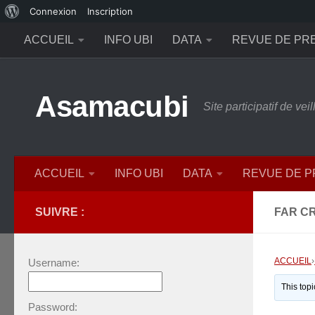
À
Connexion
Inscription
Skip to content
propos
ACCUEIL
INFO UBI
DATA
REVUE DE PR
de
WordPress
Asamacubi
Site participatif de ve
ACCUEIL
INFO UBI
DATA
REVUE DE 
SUIVRE :
FAR CR
ACCUEIL
›
Username:
This top
Password: