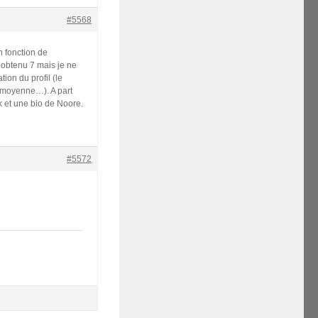
#5568
n fonction de
obtenu 7 mais je ne
tion du profil (le
a moyenne…). A part
ok et une bio de Noore.
#5572