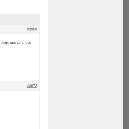
#3969
istoire que cela face
#3972