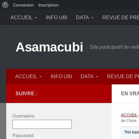
À
Connexion
Inscription
Skip to content
propos
ACCUEIL
INFO UBI
DATA
REVUE DE PR
de
WordPress
Asamacubi
Site participatif de ve
ACCUEIL
INFO UBI
DATA
REVUE DE 
SUIVRE :
EN VRA
ACCUEIL
›
Username:
de Chine
This top
Password: