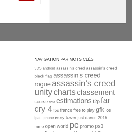
NAVIGATION PAR MOTS CLÉS
assassin's creed
assassin's creed
3DS
android
assassin's creed
black flag
assassin's creed
rogue
unity
charts
classement
far
estimations
f2p
course
data
cry 4
gfk
ios
france
free to play
fps
ivory tower
just dance 2015
ipad
iphone
pc
ps3
open world
promo
mmo