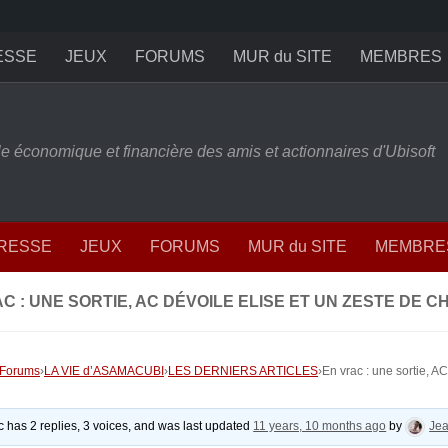
ESSE
JEUX
FORUMS
MUR du SITE
MEMBRES
ille économique et financière des amis et actionnaires d'Ubisoft
PRESSE
JEUX
FORUMS
MUR du SITE
MEMBRE
C : UNE SORTIE, AC DÉVOILE ELISE ET UN ZESTE DE C
Forums
›
LA VIE d’ASAMACUBI
›
LES DERNIERS ARTICLES
›
En vrac : une sortie, AC
ic has 2 replies, 3 voices, and was last updated
11 years, 10 months ago
by
Je