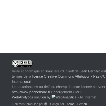
Veille économique et financière d'Ubisoft
de
Jean Bernard
est
termes de la
licence Creative Commons Attribution - Pas d’Ut
International
.
Les autorisations au-delà du champ de cette licence peuvent
http://www.jeanbernard.fr
.Hébergement OVH -
WebAnalytics solution by
Fièrement propulsé par
- Conçu par
Thème Hueman