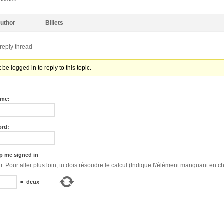
uthor
Billets
reply thread
be logged in to reply to this topic.
ame:
ord:
p me signed in
Bonjour. Pour aller plus loin, tu dois résoudre le calcul (Indique l\'élément manquant en ch
=
deux