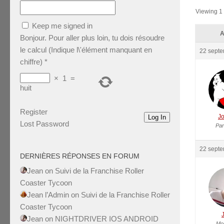
Viewing 1 
Keep me signed in
A
Bonjour. Pour aller plus loin, tu dois résoudre
le calcul (Indique l\'élément manquant en
22 septe
chiffre)
*
×
1
=
huit
Register
J
Log In
Lost Password
Par
22 septe
DERNIÈRES RÉPONSES EN FORUM
Jean
on
Suivi de la Franchise Roller
Coaster Tycoon
Jean l’Admin
on
Suivi de la Franchise Roller
Coaster Tycoon
Jean
on
NIGHTDRIVER IOS ANDROID
Mo