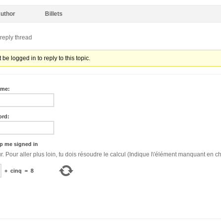
uthor
Billets
reply thread
be logged in to reply to this topic.
ame:
ord:
p me signed in
Bonjour. Pour aller plus loin, tu dois résoudre le calcul (Indique l\'élément manquant en ch
+
cinq
=
8