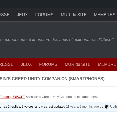
ESSE
JEUX
FORUMS
MUR du SITE
MEMBRES
ille économique et financière des amis et actionnaires d'Ubisoft
PRESSE
JEUX
FORUMS
MUR du SITE
MEMBRE
SIN’S CREED UNITY COMPANION (SMARTPHONES)
Forums
›
UBISOFT
›
Assassin’s Creed Unity Companion (smartphones)
ic has 2 replies, 2 voices, and was last updated
11 years, 9 months ago
by
Ubih