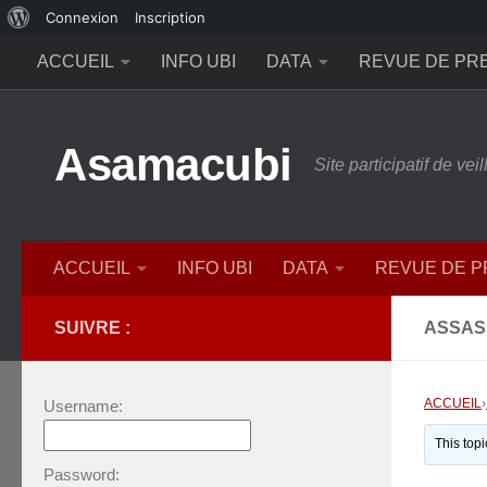
À
Connexion
Inscription
Skip to content
propos
ACCUEIL
INFO UBI
DATA
REVUE DE PR
de
WordPress
Asamacubi
Site participatif de ve
ACCUEIL
INFO UBI
DATA
REVUE DE 
SUIVRE :
ASSAS
ACCUEIL
›
Username:
This top
Password: