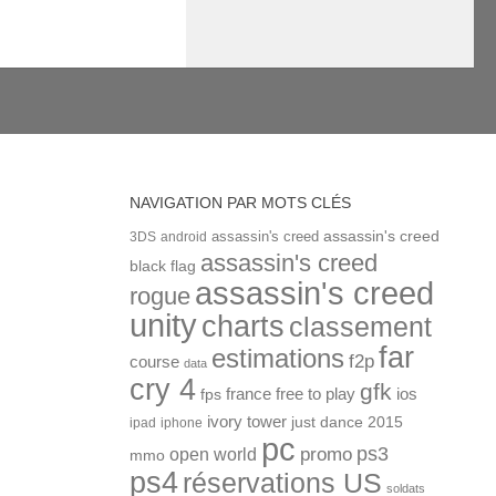
NAVIGATION PAR MOTS CLÉS
assassin's creed
assassin's creed
3DS
android
assassin's creed
black flag
assassin's creed
rogue
unity
charts
classement
far
estimations
f2p
course
data
cry 4
gfk
ios
france
free to play
fps
ivory tower
just dance 2015
ipad
iphone
pc
ps3
open world
promo
mmo
ps4
réservations US
soldats