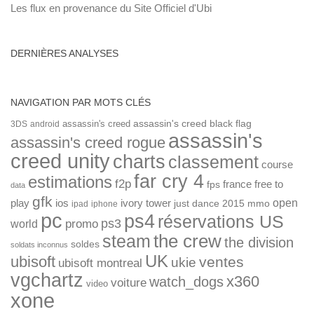
Les flux en provenance du Site Officiel d'Ubi
DERNIÈRES ANALYSES
NAVIGATION PAR MOTS CLÉS
assassin's creed
assassin's creed black flag
3DS
android
assassin's
assassin's creed rogue
creed unity
charts
classement
course
far cry 4
estimations
f2p
france
free to
fps
data
gfk
open
ios
play
ivory tower
just dance 2015
mmo
ipad
iphone
pc
ps4
réservations US
ps3
world
promo
the crew
steam
the division
soldes
soldats inconnus
UK
ubisoft
ventes
ukie
ubisoft montreal
vgchartz
x360
watch_dogs
voiture
video
xone