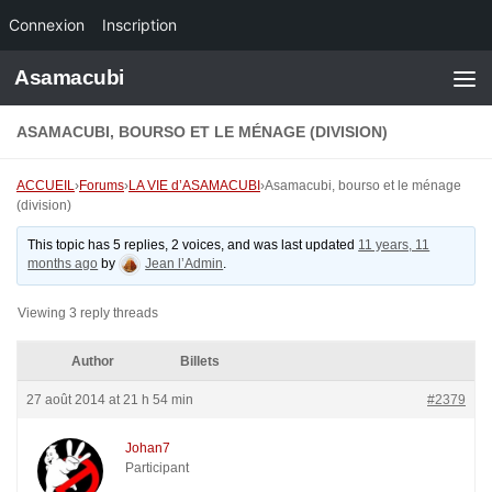
Connexion
Inscription
Skip to content
Asamacubi
ASAMACUBI, BOURSO ET LE MÉNAGE (DIVISION)
ACCUEIL
›
Forums
›
LA VIE d’ASAMACUBI
›
Asamacubi, bourso et le ménage
(division)
This topic has 5 replies, 2 voices, and was last updated
11 years, 11
months ago
by
Jean l’Admin
.
Viewing 3 reply threads
Author
Billets
27 août 2014 at 21 h 54 min
#2379
Johan7
Participant