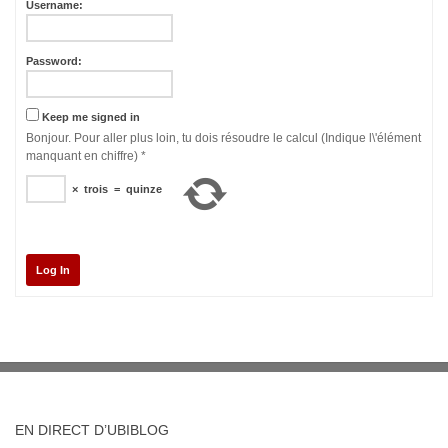
Username:
Password:
Keep me signed in
Bonjour. Pour aller plus loin, tu dois résoudre le calcul (Indique l\'élément
manquant en chiffre)
*
×
trois
=
quinze
Log In
EN DIRECT D’UBIBLOG