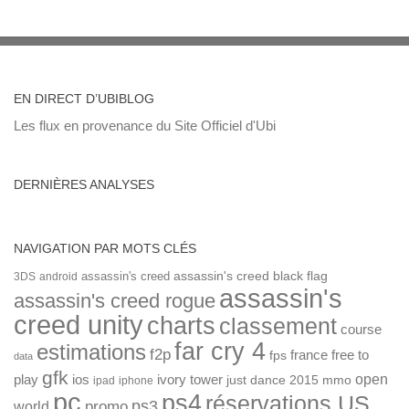
EN DIRECT D’UBIBLOG
Les flux en provenance du Site Officiel d'Ubi
DERNIÈRES ANALYSES
NAVIGATION PAR MOTS CLÉS
assassin's creed
assassin's creed black flag
3DS
android
assassin's
assassin's creed rogue
creed unity
charts
classement
course
far cry 4
estimations
f2p
france
free to
fps
data
gfk
open
ios
play
ivory tower
just dance 2015
mmo
ipad
iphone
pc
ps4
réservations US
ps3
world
promo