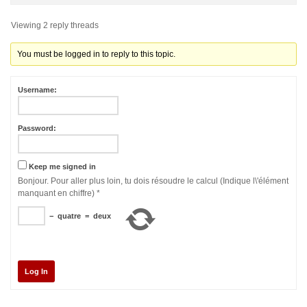
Viewing 2 reply threads
You must be logged in to reply to this topic.
Username:
Password:
Keep me signed in
Bonjour. Pour aller plus loin, tu dois résoudre le calcul (Indique l\'élément
manquant en chiffre)
*
−
quatre
=
deux
Log In