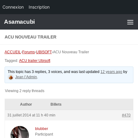
Connexion
Inscription
Skip to content
Asamacubi
ACU NOUVEAU TRAILER
ACCUEIL
›
Forums
›
UBISOFT
›
ACU Nouveau Trailer
Tagged:
ACU trailer Ubisoft
This topic has 3 replies, 3 voices, and was last updated
12 years ago
by
Jean l’Admin
.
Viewing 2 reply threads
Author
Billets
31 juillet 2014 at 11 h 40 min
#470
blubber
Participant