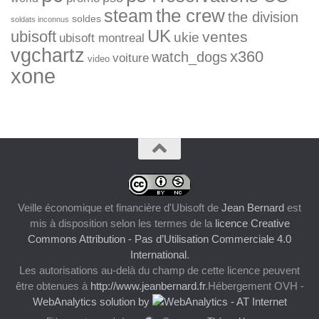
the crew
steam
the division
soldes
soldats inconnus
UK
ubisoft
ventes
ukie
ubisoft montreal
vgchartz
x360
watch_dogs
voiture
video
xone
Veille économique et financière d'Ubisoft
de
Jean Bernard
est
mis à disposition selon les termes de la
licence Creative
Commons Attribution - Pas d’Utilisation Commerciale 4.0
International
.
Les autorisations au-delà du champ de cette licence peuvent
être obtenues à
http://www.jeanbernard.fr
.Hébergement OVH -
WebAnalytics solution by