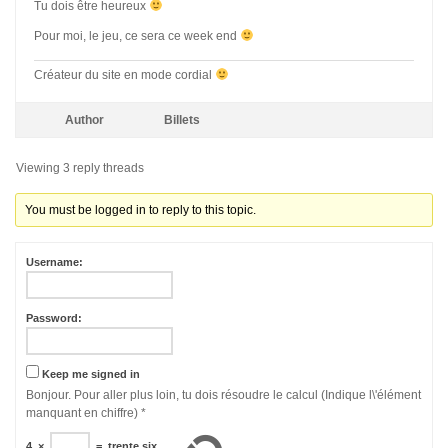
Tu dois être heureux
Pour moi, le jeu, ce sera ce week end
Créateur du site en mode cordial
Author
Billets
Viewing 3 reply threads
You must be logged in to reply to this topic.
Username:
Password:
Keep me signed in
Bonjour. Pour aller plus loin, tu dois résoudre le calcul (Indique l\'élément
manquant en chiffre)
*
4
×
=
trente six