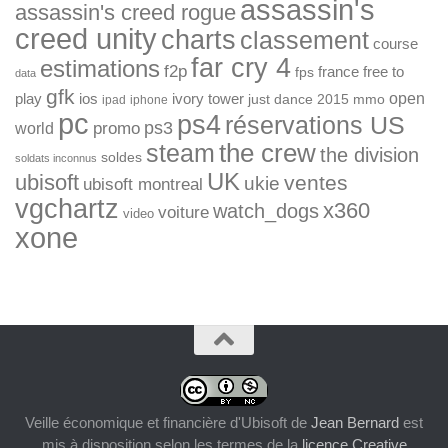
assassin's
assassin's creed rogue
creed unity
charts
classement
course
far cry 4
estimations
f2p
france
free to
fps
data
gfk
open
ios
play
ivory tower
just dance 2015
mmo
ipad
iphone
pc
ps4
réservations US
ps3
world
promo
the crew
steam
the division
soldes
soldats inconnus
UK
ubisoft
ventes
ukie
ubisoft montreal
vgchartz
x360
watch_dogs
voiture
video
xone
Veille économique et financière d'Ubisoft
de
Jean Bernard
est
mis à disposition selon les termes de la
licence Creative