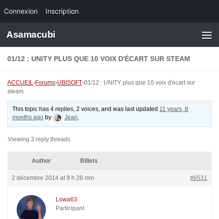
Connexion
Inscription
Skip to content
Asamacubi
01/12 : UNITY PLUS QUE 10 VOIX D'ÉCART SUR STEAM
ACCUEIL
›
Forums
›
UBISOFT
›
01/12 : UNITY plus que 10 voix d'écart sur
steam
This topic has 4 replies, 2 voices, and was last updated
11 years, 8
months ago
by
Jean
.
Viewing 3 reply threads
Author
Billets
2 décembre 2014 at 9 h 28 min
#6531
Lowa63
Participant