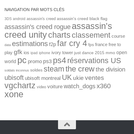
NAVIGATION PAR MOTS CLÉS
assassin's creed
assassin's creed black flag
3DS
android
assassin's
assassin's creed rogue
creed unity
charts
classement
course
far cry 4
estimations
f2p
france
free to
fps
data
gfk
open
ios
play
ivory tower
just dance 2015
mmo
ipad
iphone
pc
ps4
réservations US
ps3
world
promo
the crew
steam
the division
soldes
soldats inconnus
UK
ubisoft
ventes
ukie
ubisoft montreal
vgchartz
x360
watch_dogs
voiture
video
xone