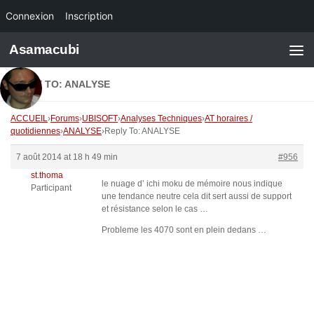
Connexion
Inscription
Skip to content
Asamacubi
REPLY TO: ANALYSE
ACCUEIL
›
Forums
›
UBISOFT
›
Analyses Techniques
›
AT horaires /
quotidiennes
›
ANALYSE
›
Reply To: ANALYSE
7 août 2014 at 18 h 49 min
#956
st.thoma
le nuage d’ ichi moku de mémoire nous indique
Participant
une tendance neutre cela dit sert aussi de support
et résistance selon le cas …
Probleme les 4070 sont en plein dedans …